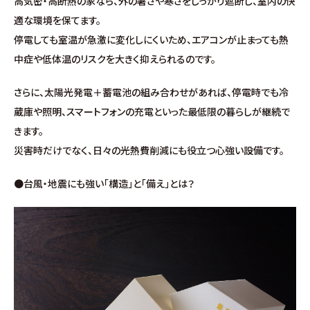
高気密・高断熱の家なら、外の暑さや寒さをしっかり遮断し、室内の快
分譲情報
適な環境を保てます。
停電しても室温が急激に変化しにくいため、エアコンが止まっても熱
∟新規分譲住宅
中症や低体温のリスクを大きく抑えられるのです。
∟土地分譲
さらに、太陽光発電＋蓄電池の組み合わせがあれば、停電時でも冷
蔵庫や照明、スマートフォンの充電といった最低限の暮らしが継続で
不動産管理 売買・賃貸仲介
きます。
災害時だけでなく、日々の光熱費削減にも役立つ心強い設備です。
中古物件買取サイト
●台風・地震にも強い「構造」と「備え」とは？
企業情報・アクセス
∟レモンホームの取り組み
∟スタッフ紹介