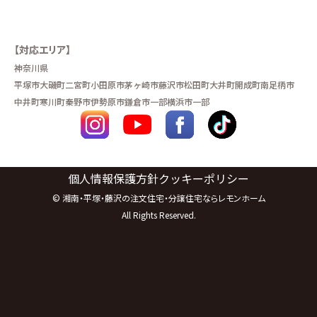
【対応エリア】
神奈川県
平塚市
大磯町
二宮町
小田原市
茅ヶ崎市
藤沢市
松田町
大井町
開成町
南足柄市
中井町
寒川町
秦野市
伊勢原市
鎌倉市一部
横浜市一部
個人情報保護方針
クッキーポリシー
©
湘南・平塚・藤沢の注文住宅・分譲住宅ならレモンホーム
All Rights Reserved.