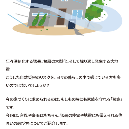
施工事例
お客様の声
よくある質問（Q&A）
注文・規格住宅
年々深刻化する猛暑、台風の大型化、そして繰り返し発生する大地
∟はじめての方へ
震。
こうした自然災害のリスクを、日々の暮らしの中で感じている方も多
∟性能 / 高気密・高断熱
いのではないでしょうか？
今の家づくりに求められるのは、もしもの時にも家族を守れる「強さ」
∟性能 / 耐震・制震性能
です。
今回は、台風や豪雨はもちろん、猛暑の停電や地震にも備えられる住
∟保証・アフターフォロー
まいの選び方についてご紹介します。