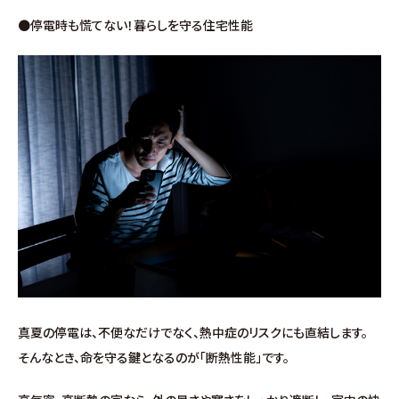
∟家づくりの流れ
●停電時も慌てない！暮らしを守る住宅性能
∟自由設計・高性能住宅『AUCA』
∟自由設計・高断熱仕様住宅『MODERATE』
∟規格型・高性能住宅『Waffle』
宿泊型モデルハウス
∟宿泊体験予約
∟内覧予約
真夏の停電は、不便なだけでなく、熱中症のリスクにも直結します。
そんなとき、命を守る鍵となるのが「断熱性能」です。
∟ご宿泊体験者フォト