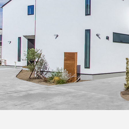
施工事例
∟保証
お客様の声
∟家づ
よくある質問（Q&A）
∟自由
∟自由
∟規格型