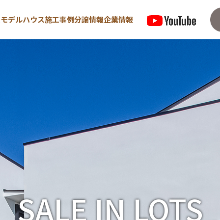
型モデルハウス
施工事例
分譲情報
企業情報
来場予約はこちら
資料請求は
住宅
宿泊型モデルハウス
めての方へ
∟宿泊体験予約
/ 高気密・高断熱
∟内覧予約
SALE IN LOTS
/ 耐震・制震性能
∟ご宿泊体験者フ