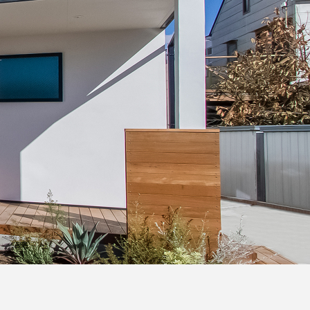
∟総合お問い合わせ
∟資料請求
∟来場予約
貸仲介