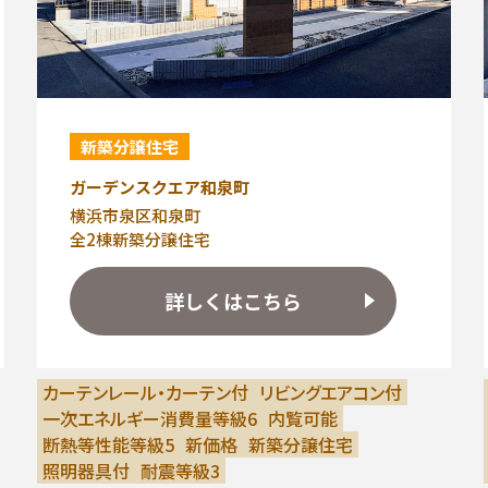
新築分譲住宅
ガーデンスクエア和泉町
横浜市泉区和泉町
全2棟新築分譲住宅
詳しくはこちら
カーテンレール・カーテン付
リビングエアコン付
一次エネルギー消費量等級6
内覧可能
断熱等性能等級5
新価格
新築分譲住宅
照明器具付
耐震等級3