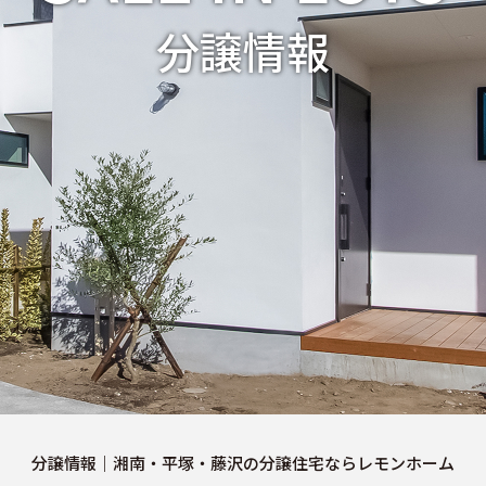
・アフターフォロー
分譲情報
分譲情報
くりの流れ
∟新規分譲住宅
設計・高性能住宅『AUCA』
∟土地分譲
設計・高断熱仕様住宅『MODERATE』
不動産管理 売買・賃
・高性能住宅『Waffle』
中古物件買取サイト
分譲情報｜湘南・平塚・藤沢の分譲住宅なら
レモンホーム