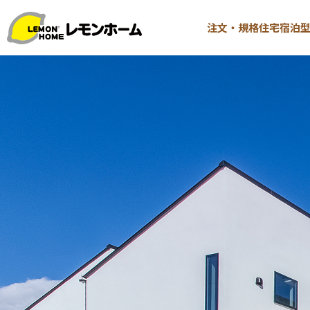
注文・規格住宅
宿泊
TOP
注文・規格
イベント情報
∟はじ
お知らせ
∟性能 
コラム
∟性能 