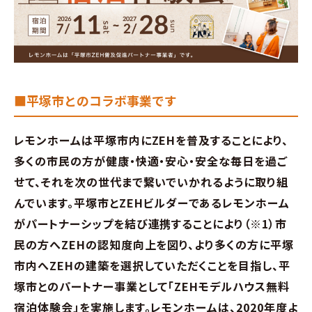
∟家づくりの流れ
∟自由設計・高性能住宅『AUCA』
∟自由設計・高断熱仕様住宅『MODERATE』
■平塚市とのコラボ事業です
∟規格型・高性能住宅『Waffle』
レモンホームは平塚市内にZEHを普及することにより、
多くの市民の方が健康・快適・安心・安全な毎日を過ご
宿泊型モデルハウス
せて、それを次の世代まで繋いでいかれるように取り組
んでいます。
平塚市とZEHビルダーであるレモンホーム
∟宿泊体験予約
がパートナーシップを結び連携することにより（※1）市
民の方へZEHの認知度向上を図り、より多くの方に平塚
∟内覧予約
市内へZEHの建築を選択していただくことを目指し、平
∟ご宿泊体験者フォト
塚市とのパートナー事業として「ZEHモデルハウス無料
宿泊体験会」を実施します。
レモンホームは、2020年度よ