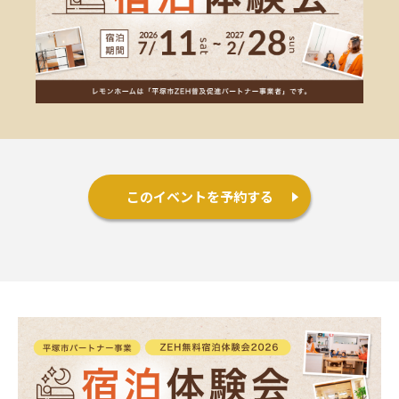
施工事例
お客様の声
よくある質問（Q&A）
注文・規格住宅
このイベントを予約する
∟はじめての方へ
∟性能 / 高気密・高断熱
∟性能 / 耐震・制震性能
∟保証・アフターフォロー