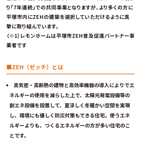
分譲情報
り「7年連続」での共同事業となりますが、より多くの方に
平塚市内にZEHの建築を選択していただけるように真
∟新規分譲住宅
摯に取り組んでいます。
（※1）レモンホームは平塚市ZEH普及促進パートナー事
∟土地分譲
業者です
不動産管理 売買・賃貸仲介
■ZEH（ゼッチ）とは
中古物件買取サイト
高気密・高断熱の建物と高効率機器の導入によりでエ
企業情報・アクセス
ネルギーの使用を減らした上で、太陽光発電設備等の
創エネ設備を設置して、夏涼しく冬暖かい空間を実現
∟レモンホームの取り組み
し、環境にも優しく防災対策もできる住宅。使うエネ
ルギーよりも、つくるエネルギーの方が多い住宅のこ
∟スタッフ紹介
とです。