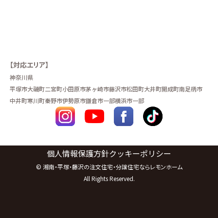
【対応エリア】
神奈川県
平塚市
大磯町
二宮町
小田原市
茅ヶ崎市
藤沢市
松田町
大井町
開成町
南足柄市
中井町
寒川町
秦野市
伊勢原市
鎌倉市一部
横浜市一部
個人情報保護方針
クッキーポリシー
©
湘南・平塚・藤沢の注文住宅・分譲住宅ならレモンホーム
All Rights Reserved.