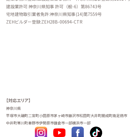
建設業許可:神奈川県知事 許可（般-6）第86743号
宅地建物取引業者免許:神奈川県知事(14)第7559号
ZEHビルダー登録:ZEH28B-00694-CTR
【対応エリア】
神奈川県
平塚市
大磯町
二宮町
小田原市
茅ヶ崎市
藤沢市
松田町
大井町
開成町
南足柄市
中井町
寒川町
秦野市
伊勢原市
鎌倉市一部
横浜市一部