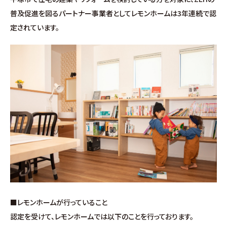
∟家づくりの流れ
普及促進を図るパートナー事業者としてレモンホームは3年連続で認
定されています。
∟自由設計・高性能住宅『AUCA』
∟自由設計・高断熱仕様住宅『MODERATE』
∟規格型・高性能住宅『Waffle』
宿泊型モデルハウス
∟宿泊体験予約
∟内覧予約
■レモンホームが行っていること
∟ご宿泊体験者フォト
認定を受けて、レモンホームでは以下のことを行っております。