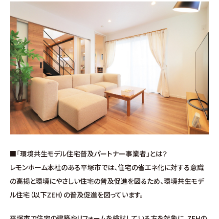
施工事例
お客様の声
よくある質問（Q&A）
注文・規格住宅
∟はじめての方へ
∟性能 / 高気密・高断熱
■「環境共生モデル住宅普及パートナー事業者」とは？
レモンホーム本社のある平塚市では、住宅の省エネ化に対する意識
∟性能 / 耐震・制震性能
の高揚と環境にやさしい住宅の普及促進を図るため、環境共生モデ
ル住宅（以下ZEH）の普及促進を図っています。
∟保証・アフターフォロー
平塚市で住宅の建築やリフォームを検討している方を対象に、ZEHの