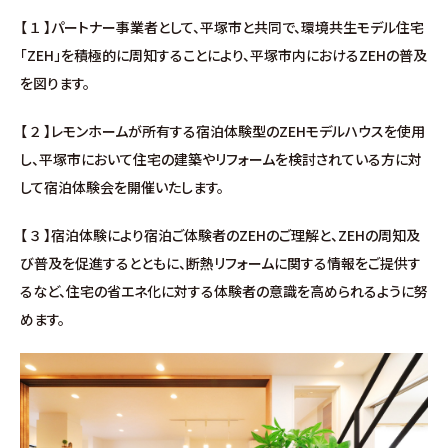
分譲情報
【 １ 】パートナー事業者として、平塚市と共同で、環境共生モデル住宅
「ZEH」を積極的に周知することにより、平塚市内におけるZEHの普及
∟新規分譲住宅
を図ります。
∟土地分譲
【 ２ 】レモンホームが所有する宿泊体験型のZEHモデルハウスを使用
し、平塚市において住宅の建築やリフォームを検討されている方に対
不動産管理 売買・賃貸仲介
して宿泊体験会を開催いたします。
【 ３ 】宿泊体験により宿泊ご体験者のZEHのご理解と、ZEHの周知及
中古物件買取サイト
び普及を促進するとともに、断熱リフォームに関する情報をご提供す
るなど、住宅の省エネ化に対する体験者の意識を高められるように努
企業情報・アクセス
めます。
∟レモンホームの取り組み
∟スタッフ紹介