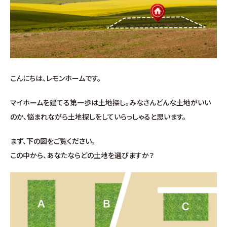
施工事例
お客様の声
よくある質問（Q&A）
こんにちは、レモンホームです。
注文・規格住宅
マイホームを建てる第一歩は土地探し。みなさんどんな土地がいい
のか、悩まれながら土地探しをしていらっしゃると思います。
∟はじめての方へ
まず、下の図をご覧ください。
∟性能 / 高気密・高断熱
この中から、あなたならどの土地を選びますか？
∟性能 / 耐震・制震性能
∟保証・アフターフォロー