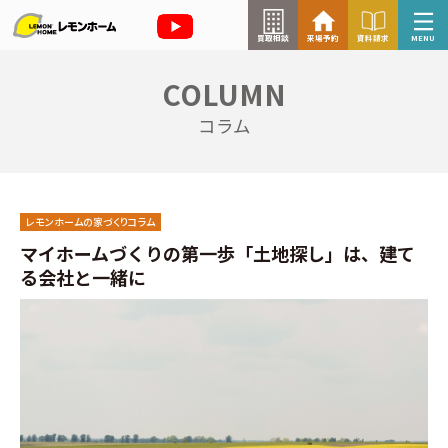
買取相談
来場予約
資料請求
MENU
COLUMN
来場予約はこちら
コラム
資料請求はこちら
レモンホームの家づくりコラム
TOP
マイホームづくりの第一歩「土地探し」は、建て
る会社と一緒に
イベント情報
お知らせ
コラム