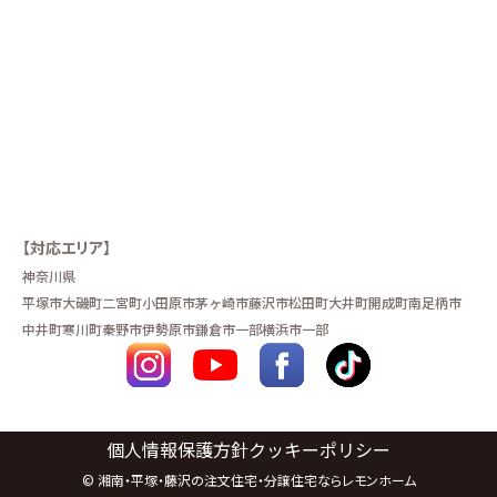
【対応エリア】
神奈川県
平塚市
大磯町
二宮町
小田原市
茅ヶ崎市
藤沢市
松田町
大井町
開成町
南足柄市
中井町
寒川町
秦野市
伊勢原市
鎌倉市一部
横浜市一部
個人情報保護方針
クッキーポリシー
©
湘南・平塚・藤沢の注文住宅・分譲住宅ならレモンホーム