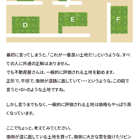
∟家づくりの流れ
∟自由設計・高性能住宅『AUCA』
∟自由設計・高断熱仕様住宅『MODERATE』
最初に言ってしまうと、「これが一番良い土地だ！」というような、すべ
∟規格型・高性能住宅『Waffle』
ての人に共通の正解はありません。
でも不動産屋さんは、一般的に評価される土地を勧めます。
宿泊型モデルハウス
正形で、平坦で、南側が道路に面していて・・・というような。この図で
言うと<D>のような土地ですね。
∟宿泊体験予約
しかし言うまでもなく、一般的に評価される土地は価格もやっぱり高
∟内覧予約
くなっています。
∟ご宿泊体験者フォト
ここでちょっと、考えてみてください。
南側が道に面している土地を買って、南側に大きな窓を設けたリビン