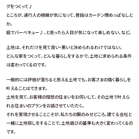
分譲情報
グをつくって♪
ところが、通行人の視線が気になって、普段はカーテン閉めっぱなしと
∟新規分譲住宅
か。
庭でバーベキュー♪、と思ったら人目が気になって楽しめない、など。
∟土地分譲
土地は、それだけを見て良い・悪いと決められるわけではない。
どんな家をつくって、どんな暮らしをするかで、土地に求められる条件
不動産管理 売買・賃貸仲介
は変わってくるのです。
中古物件買取サイト
一般的には評価が落ちると思える土地でも、お客さまの描く暮らしを
叶えることはできます。
企業情報・アクセス
土地を見て、お客様の理想の住まいをお伺いして、その土地で叶えら
れる住まいのプランをお話させていただく。
∟レモンホームの取り組み
それを実現させることこそが、私たちの腕のみせどころ。建てる会社と
一緒に土地探しをすることで、土地選びの基準も大きく変わってくるの
∟スタッフ紹介
です。