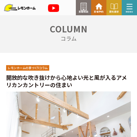
買取相談
来場予約
資料請求
MENU
COLUMN
来場予約はこちら
コラム
資料請求はこちら
レモンホームの家づくりコラム
TOP
開放的な吹き抜けから心地よい光と風が入るアメ
リカンカントリーの住まい
イベント情報
お知らせ
コラム