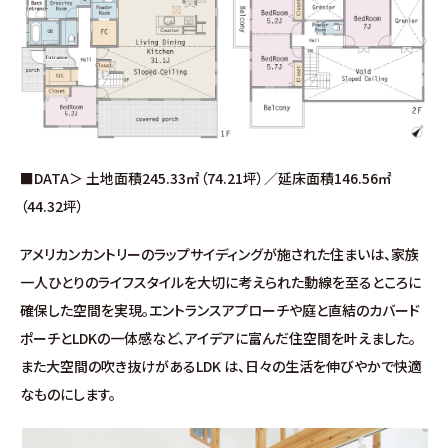
∟家づくりの流れ
∟自由設計・高性能住宅『AUCA』
∟自由設計・高断熱仕様住宅『MODERATE』
■DATA＞ 土地面積245.33㎡（74.21坪）／延床面積146.56㎡
∟規格型・高性能住宅『Waffle』
（44.32坪）
宿泊型モデルハウス
アメリカンカントリーのラップサイディングが施された住まいは、家族
一人ひとりのライフスタイルを大切に考えられた動線を至るところに
∟宿泊体験予約
確保した空間を実現。エントランスアプローチや庭と直結のカバード
ポーチとLDKの一体感など、アイデアに富んだ住空間を叶えました。
∟内覧予約
また大空間の吹き抜けがあるLDK は、日々の生活を伸びやかで快適
なものにします。
∟ご宿泊体験者フォト