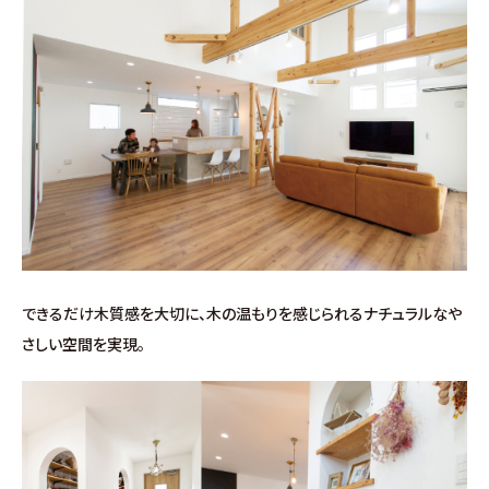
分譲情報
∟新規分譲住宅
∟土地分譲
不動産管理 売買・賃貸仲介
中古物件買取サイト
できるだけ木質感を大切に、木の温もりを感じられるナチュラルなや
企業情報・アクセス
さしい空間を実現。
∟レモンホームの取り組み
∟スタッフ紹介