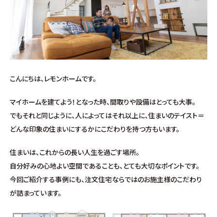
施工事例
お客様の声
よくある質問（Q&A）
こんにちは、レモンホームです。
注文・規格住宅
マイホームを建てよう！となった時、間取りや設備はとっても大事。
∟はじめての方へ
でもそれと同じように、人によってはそれ以上に、住まいのテイスト＝
どんな印象の住まいにするかにこだわりを持つ方もいます。
∟性能 / 高気密・高断熱
住まいは、これからの長い人生を過ごす場所。
自分好みの心地よい空間であることも、とても大切なポイントです。
∟性能 / 耐震・制震性能
今回ご紹介する事例にも、注文住宅ならではのお施主様のこだわり
が詰まっています。
∟保証・アフターフォロー