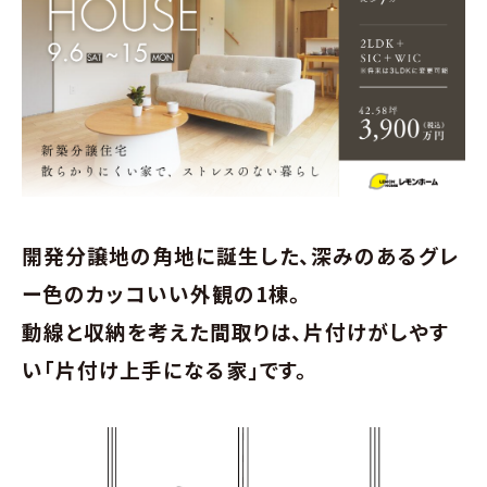
∟家づくりの流れ
∟自由設計・高性能住宅『AUCA』
∟自由設計・高断熱仕様住宅『MODERATE』
∟規格型・高性能住宅『Waffle』
開発分譲地の角地に誕生した、深みのあるグレ
宿泊型モデルハウス
ー色のカッコいい外観の1棟。
∟宿泊体験予約
動線と収納を考えた間取りは、片付けがしやす
い「片付け上手になる家」です。
∟内覧予約
∟ご宿泊体験者フォト