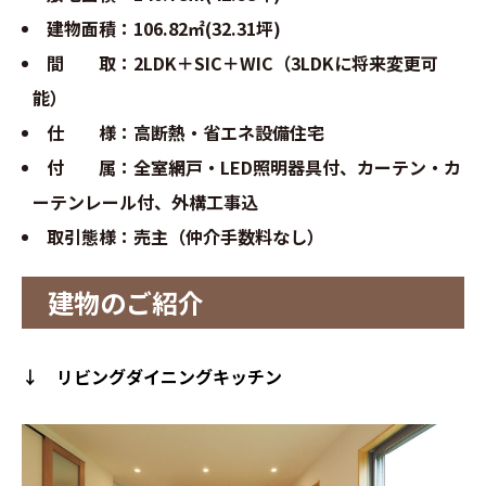
建物面積：106.82㎡(32.31坪)
間 取：2LDK＋SIC＋WIC（3LDKに将来変更可
能）
仕 様：高断熱・省エネ設備住宅
付 属：全室網戸・LED照明器具付、カーテン・カ
ーテンレール付、外構工事込
取引態様：売主（仲介手数料なし）
建物のご紹介
↓ リビングダイニングキッチン