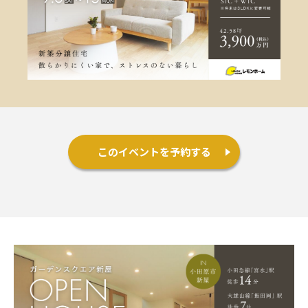
施工事例
お客様の声
よくある質問（Q&A）
注文・規格住宅
このイベントを予約する
∟はじめての方へ
∟性能 / 高気密・高断熱
∟性能 / 耐震・制震性能
∟保証・アフターフォロー