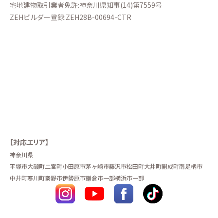
宅地建物取引業者免許:神奈川県知事(14)第7559号
ZEHビルダー登録:ZEH28B-00694-CTR
【対応エリア】
神奈川県
平塚市
大磯町
二宮町
小田原市
茅ヶ崎市
藤沢市
松田町
大井町
開成町
南足柄市
中井町
寒川町
秦野市
伊勢原市
鎌倉市一部
横浜市一部