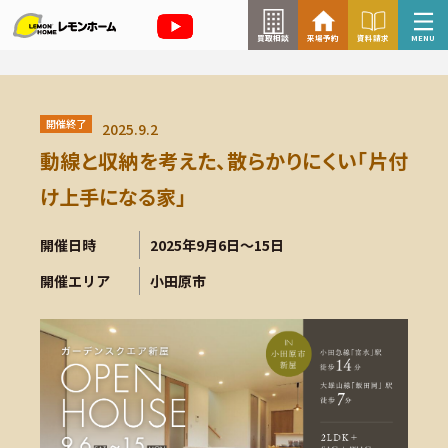
買取相談
来場予約
資料請求
MENU
来場予約はこちら
開催終了
2025.9.2
資料請求はこちら
動線と収納を考えた、散らかりにくい「片付
け上手になる家」
TOP
開催日時
2025年9月6日～15日
開催エリア
小田原市
イベント情報
お知らせ
コラム