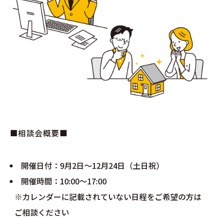
分譲情報
∟新規分譲住宅
∟土地分譲
不動産管理 売買・賃貸仲介
中古物件買取サイト
■相談会概要■
企業情報・アクセス
開催日付：9月2日～12月24日（土日祝）
∟レモンホームの取り組み
開催時間：10:00～17:00
※カレンダーに記載されていない日程をご希望の方は
∟スタッフ紹介
ご相談ください