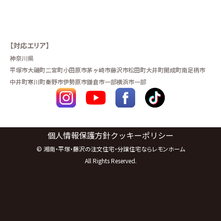
【対応エリア】
神奈川県
平塚市
大磯町
二宮町
小田原市
茅ヶ崎市
藤沢市
松田町
大井町
開成町
南足柄市
中井町
寒川町
秦野市
伊勢原市
鎌倉市一部
横浜市一部
個人情報保護方針
クッキーポリシー
©
湘南・平塚・藤沢の注文住宅・分譲住宅ならレモンホーム
All Rights Reserved.