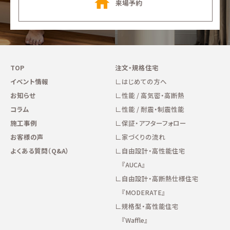
来場予約
TOP
注文・規格住宅
イベント情報
はじめての方へ
お知らせ
性能 / 高気密・高断熱
コラム
性能 / 耐震・制震性能
施工事例
保証・アフターフォロー
お客様の声
家づくりの流れ
よくある質問（Q&A）
自由設計・高性能住宅
『AUCA』
自由設計・高断熱仕様住宅
『MODERATE』
規格型・高性能住宅
『Waffle』