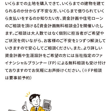
いくらまでの土地を購入できて、いくらまでの建物を建て
∟家づくりの流れ
られるのか分からず不安な方、いくらまで借りられていく
∟自由設計・高性能住宅『AUCA』
ら支払いをするのか知りたい方、資金計画や住宅ローン
のご相談を頂ける【資金計画無料相談会】を開催いたし
∟自由設計・高断熱仕様住宅『MODERATE』
ます。ご相談は大人数ではなく個別に担当者がご希望や
ご状況を伺いながら、お客様のご不安を1つずつ解決して
∟規格型・高性能住宅『Waffle』
いきますので安心してご相談ください。また、より詳しい
資金計画や生涯設計をご希望の方には当社指定のファ
宿泊型モデルハウス
イナンシャルプランナー（FP）による無料相談も受け付け
ておりますのでお気軽にお声掛けください。（※FP相談
∟宿泊体験予約
は要事前予約）
∟内覧予約
∟ご宿泊体験者フォト