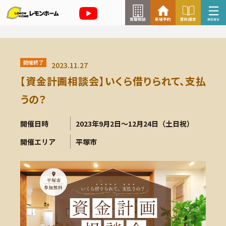
買取相談
来場予約
資料請求
MENU
来場予約はこちら
開催終了
2023.11.27
資料請求はこちら
【資金計画相談会】いくら借りられて、支払
うの？
TOP
開催日時
2023年9月2日～12月24日（土日祝）
開催エリア
平塚市
イベント情報
お知らせ
コラム