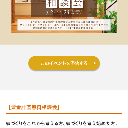
施工事例
お客様の声
よくある質問（Q&A）
注文・規格住宅
このイベントを予約する
∟はじめての方へ
∟性能 / 高気密・高断熱
∟性能 / 耐震・制震性能
【資金計画無料相談会】
∟保証・アフターフォロー
家づくりをこれから考える方、家づくりを考え始めた方、