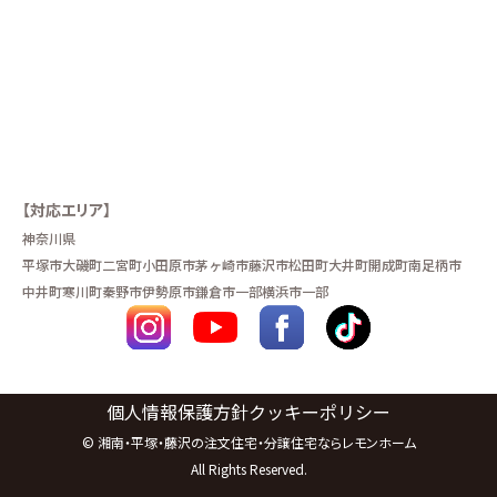
【対応エリア】
神奈川県
平塚市
大磯町
二宮町
小田原市
茅ヶ崎市
藤沢市
松田町
大井町
開成町
南足柄市
中井町
寒川町
秦野市
伊勢原市
鎌倉市一部
横浜市一部
個人情報保護方針
クッキーポリシー
©
湘南・平塚・藤沢の注文住宅・分譲住宅ならレモンホーム
All Rights Reserved.