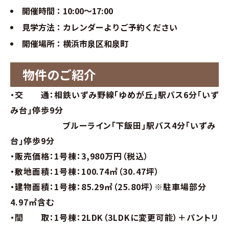
分譲情報
開催時間：10:00～17:00
見学方法：カレンダーよりご予約ください
∟新規分譲住宅
開催場所：横浜市泉区和泉町
∟土地分譲
物件のご紹介
不動産管理 売買・賃貸仲介
・交 通：相鉄いずみ野線｢ゆめが丘｣駅バス6分｢いず
み台｣停歩9分
中古物件買取サイト
ブルーライン｢下飯田｣駅バス4分｢いずみ
台｣停歩9分
企業情報・アクセス
・販売価格：1号棟：3,980万円（税込）
・敷地面積：1号棟：100.74㎡（30.47坪）
∟レモンホームの取り組み
・建物面積：1号棟：85.29㎡（25.80坪）※駐車場部分
4.97㎡含む
∟スタッフ紹介
・間 取：1号棟：2LDK（3LDKに変更可能）＋パントリ