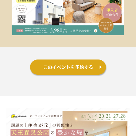
施工事例
お客様の声
よくある質問（Q&A）
注文・規格住宅
このイベントを予約する
∟はじめての方へ
∟性能 / 高気密・高断熱
∟性能 / 耐震・制震性能
∟保証・アフターフォロー