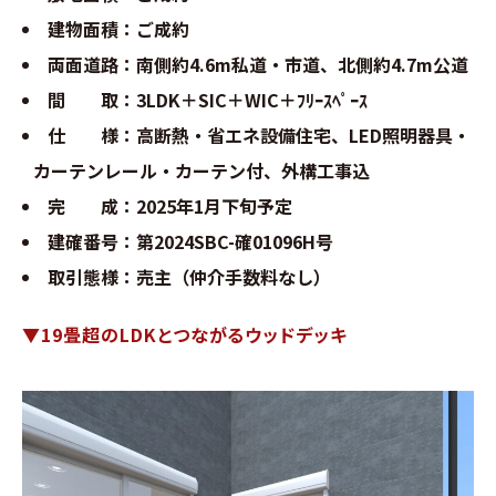
お問い合わせ
建物面積：ご成約
両面道路：南側約4.6m私道・市道、北側約4.7m公道
∟総合お問い合わせ
間 取：3LDK＋SIC＋WIC＋ﾌﾘｰｽﾍﾟｰｽ
仕 様：高断熱・省エネ設備住宅、LED照明器具・
∟資料請求
カーテンレール・カーテン付、外構工事込
∟来場予約
完 成：2025年1月下旬予定
建確番号：第2024SBC-確01096H号
取引態様：売主（仲介手数料なし）
▼19畳超のLDKとつながるウッドデッキ