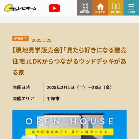
買取相談
来場予約
資料請求
MENU
来場予約はこちら
開催終了
2025.1.25
資料請求はこちら
【現地見学販売会】「見たら好きになる建売
住宅」LDKからつながるウッドデッキがあ
る家
TOP
開催日時
2025年2月1日（土）～28日（金）
イベント情報
開催エリア
平塚市
お知らせ
コラム