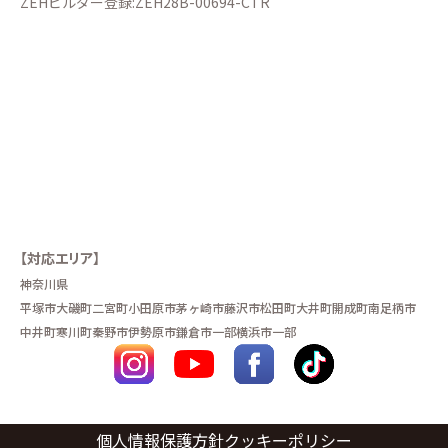
ZEHビルダー登録:ZEH28B-00694-CTR
【対応エリア】
神奈川県
平塚市
大磯町
二宮町
小田原市
茅ヶ崎市
藤沢市
松田町
大井町
開成町
南足柄市
中井町
寒川町
秦野市
伊勢原市
鎌倉市一部
横浜市一部
個人情報保護方針
クッキーポリシー