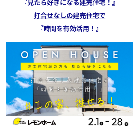
『
見たら好きになる建売住宅！
』
∟家づくりの流れ
打合せなしの建売
住宅で
∟自由設計・高性能住宅『AUCA』
『
時間を有効活用！
』
∟自由設計・高断熱仕様住宅『MODERATE』
∟規格型・高性能住宅『Waffle』
宿泊型モデルハウス
∟宿泊体験予約
∟内覧予約
∟ご宿泊体験者フォト