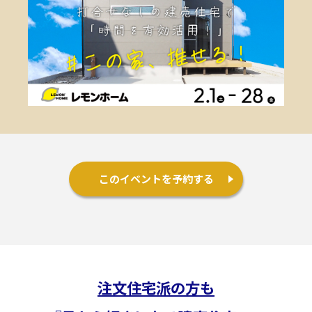
施工事例
お客様の声
よくある質問（Q&A）
注文・規格住宅
∟はじめての方へ
このイベントを予約する
∟性能 / 高気密・高断熱
∟性能 / 耐震・制震性能
∟保証・アフターフォロー
注
文住宅派の方も