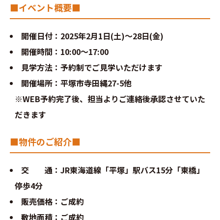
■イベント概要■
分譲情報
∟新規分譲住宅
開催日付：2025年2月1日(土)～28日(金)
開催時間：10:00～17:00
∟土地分譲
見学方法：予約制でご見学いただけます
開催場所：平塚市寺田縄27-5他
不動産管理 売買・賃貸仲介
※WEB予約完了後、担当よりご連絡後承認させていた
だきます
中古物件買取サイト
■物件のご紹介■
企業情報・アクセス
交 通：JR東海道線「平塚」駅バス15分「東橋」
∟レモンホームの取り組み
停歩4分
∟スタッフ紹介
販売価格：ご成約
敷地面積：ご成約