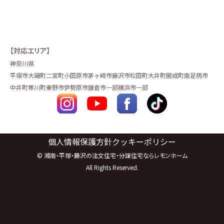
お問い合わせ
∟総合お問い合わせ
【対応エリア】
∟資料請求
神奈川県
平塚市
大磯町
二宮町
小田原市
茅ヶ崎市
藤沢市
松田町
大井町
開成町
南足柄市
中井町
寒川町
秦野市
伊勢原市
鎌倉市一部
横浜市一部
∟来場予約
個人情報保護方針
クッキーポリシー
©
湘南・平塚・藤沢の注文住宅・分譲住宅ならレモンホーム
All Rights Reserved.