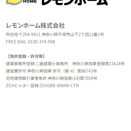
分譲情報
∟新規分譲住宅
レモンホーム株式会社
所在地:〒254-0911 神奈川県平塚市山下2丁目12番1号
∟土地分譲
FREE DIAL:
0120-374-558
不動産管理 売買・賃貸仲介
【免許登録・許可等】
建築事務所登録:二級建築士事務所
神奈川県知事登録第11624号
中古物件買取サイト
建設業許可:神奈川県知事 許可（般-6）第86743号
宅地建物取引業者免許:神奈川県知事(14)第7559号
ZEHビルダー登録:ZEH28B-00694-CTR
企業情報・アクセス
∟レモンホームの取り組み
∟スタッフ紹介