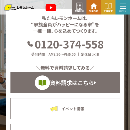
買取相談
来場予約
資料請求
MENU
私たちレモンホームは、
“家族全員がハッピーになる家”を
来場予約はこちら
一棟一棟、心を込めてつくります。
0120-374-558
資料請求はこちら
受付時間 AM8:30～PM6:00 ｜ 定休日 水曜
＼無料で資料請求してみる／
TOP
資料請求はこちら
イベント情報
お知らせ
イベント情報
コラム