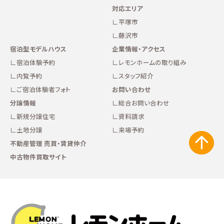
∟家づくりの流れ
対応エリア
平塚市
∟自由設計・高性能住宅『AUCA』
藤沢市
宿泊型モデルハウス
企業情報・アクセス
宿泊体験予約
レモンホームの取り組み
∟自由設計・高断熱仕様住宅『MODERATE』
内覧予約
スタッフ紹介
ご宿泊体験者フォト
お問い合わせ
∟規格型・高性能住宅『Waffle』
分譲情報
総合お問い合わせ
新規分譲住宅
資料請求
宿泊型モデルハウス
土地分譲
来場予約
不動産管理 売買・賃貸仲介
∟宿泊体験予約
中古物件買取サイト
∟内覧予約
∟ご宿泊体験者フォト