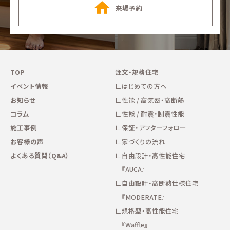
施工事例
来場予約
お客様の声
よくある質問（Q&A）
TOP
注文・規格住宅
イベント情報
はじめての方へ
注文・規格住宅
お知らせ
性能 / 高気密・高断熱
コラム
性能 / 耐震・制震性能
∟はじめての方へ
施工事例
保証・アフターフォロー
お客様の声
家づくりの流れ
∟性能 / 高気密・高断熱
よくある質問（Q&A）
自由設計・高性能住宅
『AUCA』
∟性能 / 耐震・制震性能
自由設計・高断熱仕様住宅
『MODERATE』
∟保証・アフターフォロー
規格型・高性能住宅
『Waffle』