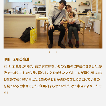
分譲情報
∟新規分譲住宅
∟土地分譲
不動産管理 売買・賃貸仲介
中古物件買取サイト
H様 2月ご宿泊
ZEH、床暖房、太陽光、我が家にはないものを色々と体感できました。家
企業情報・アクセス
族で一緒にこれから長く暮らすことを考えたマイホームが早くほしいな
と改めて強く思いました。1歳の子どもがのびのびと歩き回っているの
∟レモンホームの取り組み
を見ていると幸せでした。今回泊まらせていただけて本当によかったで
す！
∟スタッフ紹介