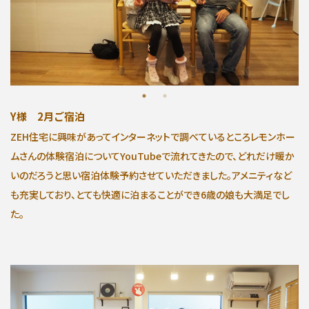
∟家づくりの流れ
∟自由設計・高性能住宅『AUCA』
∟自由設計・高断熱仕様住宅『MODERATE』
Y様 2月ご宿泊
∟規格型・高性能住宅『Waffle』
ZEH住宅に興味があってインターネットで調べているところレモンホー
ムさんの体験宿泊についてYouTubeで流れてきたので、どれだけ暖か
宿泊型モデルハウス
いのだろうと思い宿泊体験予約させていただきました。アメニティなど
も充実しており、とても快適に泊まることができ6歳の娘も大満足でし
∟宿泊体験予約
た。
∟内覧予約
∟ご宿泊体験者フォト