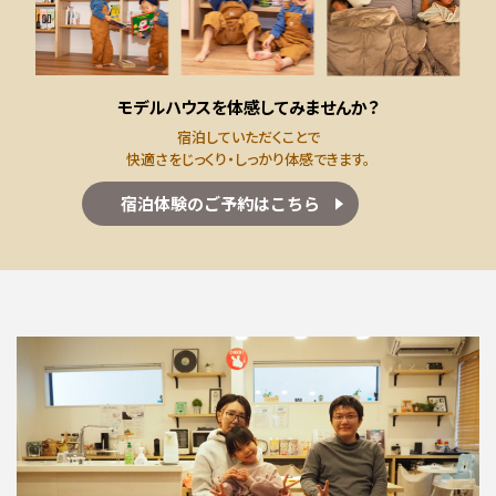
施工事例
お客様の声
モデルハウスを体感してみませんか？
宿泊していただくことで
よくある質問（Q&A）
快適さを
じっくり・しっかり体感できます。
注文・規格住宅
宿泊体験のご予約はこちら
∟はじめての方へ
∟性能 / 高気密・高断熱
∟性能 / 耐震・制震性能
∟保証・アフターフォロー