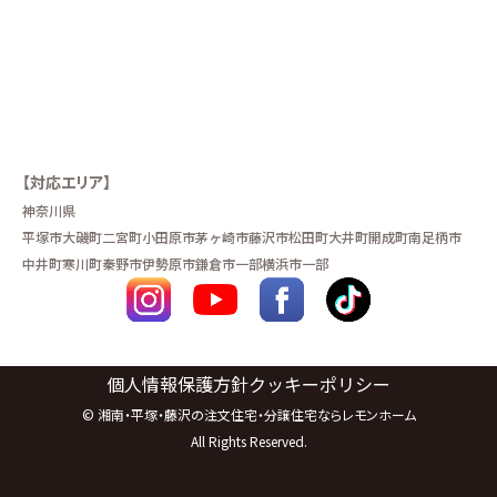
【対応エリア】
神奈川県
平塚市
大磯町
二宮町
小田原市
茅ヶ崎市
藤沢市
松田町
大井町
開成町
南足柄市
中井町
寒川町
秦野市
伊勢原市
鎌倉市一部
横浜市一部
個人情報保護方針
クッキーポリシー
©
湘南・平塚・藤沢の注文住宅・分譲住宅ならレモンホーム
All Rights Reserved.