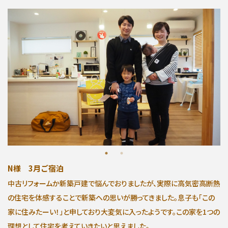
お問い合わせ
∟総合お問い合わせ
∟資料請求
∟来場予約
N様 3月ご宿泊
中古リフォームか新築戸建で悩んでおりましたが、実際に高気密高断熱
の住宅を体感することで新築への思いが勝ってきました。息子も「この
家に住みたーい！」と申しており大変気に入ったようです。この家を1つの
理想として住宅を考えていきたいと思えました。