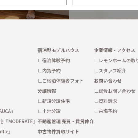
宿泊型モデルハウス
企業情報・アクセス
宿泊体験予約
レモンホームの取
内覧予約
スタッフ紹介
ご宿泊体験者フォト
お問い合わせ
分譲情報
総合お問い合わせ
新規分譲住宅
資料請求
AUCA』
土地分譲
来場予約
宅
『MODERATE』
不動産管理 売買・賃貸仲介
ffle』
中古物件買取サイト