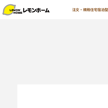
注文・規格住宅
宿泊
TOP
注文・規格
イベント情報
∟はじ
お知らせ
∟性能 
コラム
∟性能 