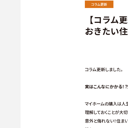
施工事例
∟保証
コラム更新
【コラム更
お客様の声
∟家づ
おきたい住
よくある質問（Q&A）
∟自由
∟自由
∟規格型
コラム更新しました。
実はこんなにかかる！
マイホームの購入は人
理解しておくことが大切
意外と侮れない！住ま