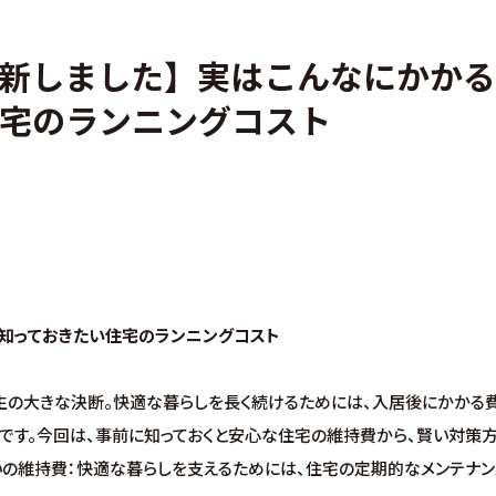
・アフターフォロー
分譲情報
新しました】実はこんなにかかる
くりの流れ
∟新規分譲住宅
宅のランニングコスト
設計・高性能住宅『AUCA』
∟土地分譲
設計・高断熱仕様住宅『MODERATE』
不動産管理 売買・賃
・高性能住宅『Waffle』
中古物件買取サイト
？知っておきたい住宅のランニングコスト
生の大きな決断。快適な暮らしを長く続けるためには、入居後にかかる費
です。今回は、事前に知っておくと安心な住宅の維持費から、賢い対策
いの維持費：快適な暮らしを支えるためには、住宅の定期的なメンテナン