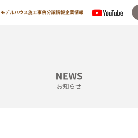
型モデルハウス
施工事例
分譲情報
企業情報
来場予約はこちら
資料請求は
NEWS
住宅
宿泊型モデルハウス
お知らせ
めての方へ
∟宿泊体験予約
/ 高気密・高断熱
∟内覧予約
/ 耐震・制震性能
∟ご宿泊体験者フ