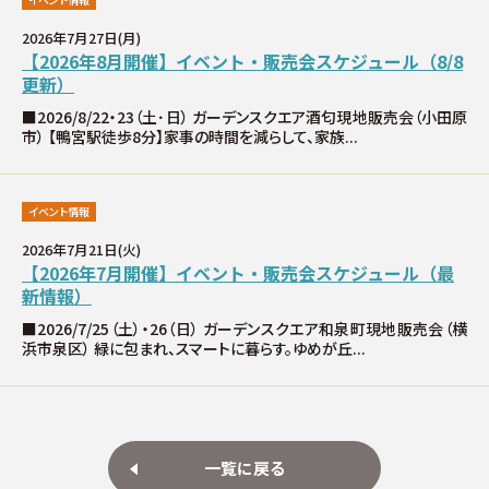
分譲情報
2026年7月27日(月)
【2026年8月開催】イベント・販売会スケジュール（8/8
∟新規分譲住宅
更新）
■2026/8/22・23（土･日） ガーデンスクエア酒匂現地販売会（小田原
市） 【鴨宮駅徒歩8分】家事の時間を減らして、家族...
∟土地分譲
不動産管理 売買・賃貸仲介
イベント情報
2026年7月21日(火)
中古物件買取サイト
【2026年7月開催】イベント・販売会スケジュール（最
新情報）
企業情報・アクセス
■2026/7/25（土）・26（日） ガーデンスクエア和泉町現地販売会（横
浜市泉区） 緑に包まれ、スマートに暮らす。ゆめが丘...
∟レモンホームの取り組み
∟スタッフ紹介
一覧に戻る