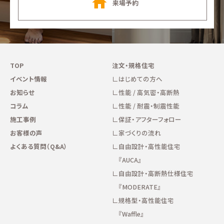
来場予約
TOP
注文・規格住宅
イベント情報
はじめての方へ
お知らせ
性能 / 高気密・高断熱
コラム
性能 / 耐震・制震性能
施工事例
保証・アフターフォロー
お客様の声
家づくりの流れ
よくある質問（Q&A）
自由設計・高性能住宅
『AUCA』
自由設計・高断熱仕様住宅
『MODERATE』
規格型・高性能住宅
『Waffle』