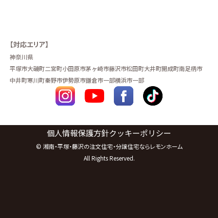
【対応エリア】
神奈川県
平塚市
大磯町
二宮町
小田原市
茅ヶ崎市
藤沢市
松田町
大井町
開成町
南足柄市
中井町
寒川町
秦野市
伊勢原市
鎌倉市一部
横浜市一部
個人情報保護方針
クッキーポリシー
©
湘南・平塚・藤沢の注文住宅・分譲住宅ならレモンホーム
All Rights Reserved.