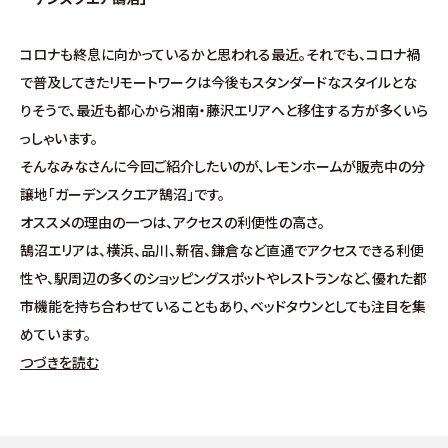
施工事例
コロナも終息に向かっているかと思われる最近。それでも、コロナ禍
お客様の声
で普及してきたリモートワークは今後もスタンダードなスタイルとな
りそうで、最近も都心から湘南・藤沢エリアへと移住する方が多くいら
よくある質問（Q&A）
っしゃいます。
そんなみなさんに今回ご紹介したいのが、レモンホームが販売中の分
注文・規格住宅
譲地「ガーデンスクエア鵠沼」です。
オススメの理由の一つは、アクセスの利便性の高さ。
∟はじめての方へ
鵠沼エリアは、横浜、品川、新宿、鎌倉など直通でアクセスできる利便
性や、駅周辺の多くのショッピングスポットやレストランなど、優れた都
∟性能 / 高気密・高断熱
市機能を持ち合わせていることもあり、ベッドタウンとしても注目を集
めています。
∟性能 / 耐震・制震性能
つづきを読む
∟保証・アフターフォロー