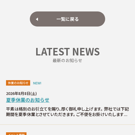
∟家づくりの流れ
一覧に戻る
∟自由設計・高性能住宅『AUCA』
∟自由設計・高断熱仕様住宅『MODERATE』
LATEST NEWS
∟規格型・高性能住宅『Waffle』
最新のお知らせ
宿泊型モデルハウス
休業のお知らせ
NEW!
∟宿泊体験予約
2026年8月8日(土)
夏季休業のお知らせ
∟内覧予約
平素は格別のお引立てを賜り、厚く御礼申し上げます。 弊社では下記
期間を夏季休業とさせていただきます。 ご不便をお掛けいたします...
∟ご宿泊体験者フォト
イベント情報