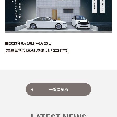
分譲情報
∟新規分譲住宅
∟土地分譲
■2023年6月20日～6月25日
不動産管理 売買・賃貸仲介
【完成見学会】暮らしを楽しむ「エコ住宅」
中古物件買取サイト
企業情報・アクセス
一覧に戻る
∟レモンホームの取り組み
∟スタッフ紹介