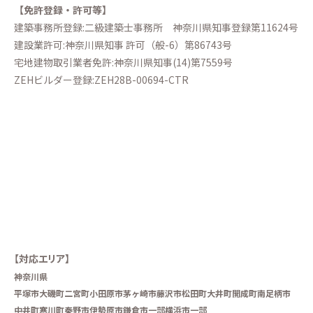
【免許登録・許可等】
建築事務所登録:二級建築士事務所
神奈川県知事登録第11624号
建設業許可:神奈川県知事 許可（般-6）第86743号
宅地建物取引業者免許:神奈川県知事(14)第7559号
ZEHビルダー登録:ZEH28B-00694-CTR
【対応エリア】
神奈川県
平塚市
大磯町
二宮町
小田原市
茅ヶ崎市
藤沢市
松田町
大井町
開成町
南足柄市
中井町
寒川町
秦野市
伊勢原市
鎌倉市一部
横浜市一部