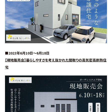
∟家づくりの流れ
∟自由設計・高性能住宅『AUCA』
∟自由設計・高断熱仕様住宅『MODERATE』
∟規格型・高性能住宅『Waffle』
■2023年6月10日～6月18日
宿泊型モデルハウス
【現地販売会】暮らしやすさを考え抜かれた間取りの高気密高断熱住
宅
∟宿泊体験予約
∟内覧予約
∟ご宿泊体験者フォト