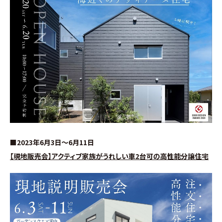
施工事例
お客様の声
よくある質問（Q&A）
注文・規格住宅
∟はじめての方へ
■2023年6月3日～6月11日
∟性能 / 高気密・高断熱
【現地販売会】アクティブ家族がうれしい車2台可の高性能分譲住宅
∟性能 / 耐震・制震性能
∟保証・アフターフォロー