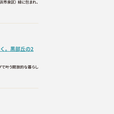
横浜市泉区） 緑に包まれ、
く。黒部丘の2
ングで叶う開放的な暮らし