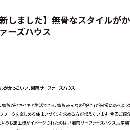
・アフターフォロー
分譲情報
新しました】無骨なスタイルが
くりの流れ
∟新規分譲住宅
ァーズハウス
設計・高性能住宅『AUCA』
∟土地分譲
設計・高断熱仕様住宅『MODERATE』
不動産管理 売買・賃
・高性能住宅『Waffle』
中古物件買取サイト
ルがかっこいい、湘南サーファーズハウス
、家族がイキイキと生活できる、家族みんなの「好き」が日常にあるよう
フワークを楽しめる住まいづくりを求める方が増えています。今回ご紹
いうお施主様がイメージされたのは、「湘南サーファーズハウス」。家族