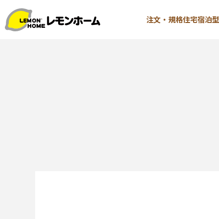
注文・規格住宅
宿泊
TOP
注文・規格
イベント情報
∟はじ
お知らせ
∟性能 
コラム
∟性能 