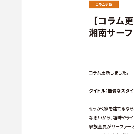
施工事例
∟保証
コラム更新
【コラム更
お客様の声
∟家づ
湘南サーフ
よくある質問（Q&A）
∟自由
∟自由
∟規格型
コラム更新しました。
タイトル：無骨なスタイ
せっかく家を建てるなら
な思いから、趣味やライ
家族全員がサーファーと