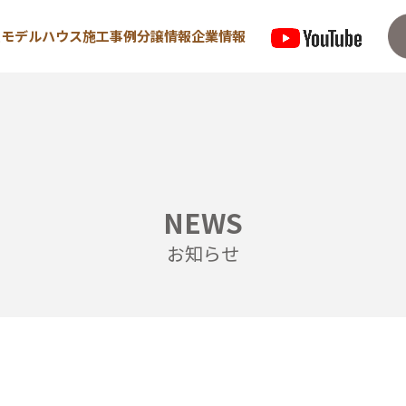
型モデルハウス
施工事例
分譲情報
企業情報
来場予約はこちら
資料請求は
NEWS
住宅
宿泊型モデルハウス
お知らせ
めての方へ
∟宿泊体験予約
/ 高気密・高断熱
∟内覧予約
/ 耐震・制震性能
∟ご宿泊体験者フ