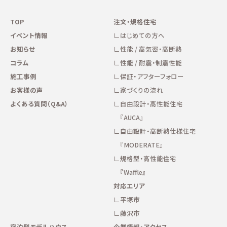
TOP
注文・規格住宅
イベント情報
はじめての方へ
お知らせ
性能 / 高気密・高断熱
コラム
性能 / 耐震・制震性能
施工事例
保証・アフターフォロー
お客様の声
家づくりの流れ
よくある質問（Q&A）
自由設計・高性能住宅
『AUCA』
自由設計・高断熱仕様住宅
『MODERATE』
規格型・高性能住宅
『Waffle』
対応エリア
平塚市
藤沢市
宿泊型モデルハウス
企業情報・アクセス