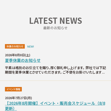
∟家づくりの流れ
LATEST NEWS
∟自由設計・高性能住宅『AUCA』
最新のお知らせ
∟自由設計・高断熱仕様住宅『MODERATE』
∟規格型・高性能住宅『Waffle』
休業のお知らせ
NEW!
2026年8月8日(土)
宿泊型モデルハウス
夏季休業のお知らせ
平素は格別のお引立てを賜り、厚く御礼申し上げます。 弊社では下記
期間を夏季休業とさせていただきます。 ご不便をお掛けいたします...
∟宿泊体験予約
∟内覧予約
イベント情報
2026年7月27日(月)
∟ご宿泊体験者フォト
【2026年8月開催】イベント・販売会スケジュール（8/8
更新）