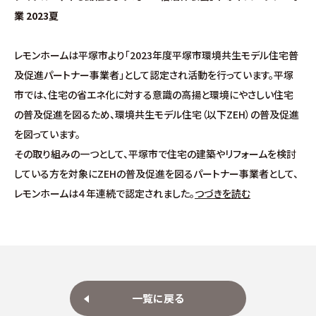
施工事例
業 2023夏
お客様の声
レモンホームは平塚市より「2023年度平塚市環境共生モデル住宅普
及促進パートナー事業者」として認定され活動を行っています。平塚
よくある質問（Q&A）
市では、住宅の省エネ化に対する意識の高揚と環境にやさしい住宅
の普及促進を図るため、環境共生モデル住宅（以下ZEH）の普及促進
注文・規格住宅
を図っています。
その取り組みの一つとして、平塚市で住宅の建築やリフォームを検討
∟はじめての方へ
している方を対象にZEHの普及促進を図るパートナー事業者として、
レモンホームは４年連続で認定されました。
つづきを読む
∟性能 / 高気密・高断熱
∟性能 / 耐震・制震性能
∟保証・アフターフォロー
一覧に戻る