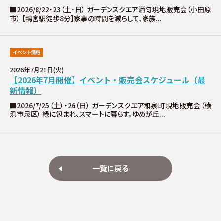
分譲情報
■2026/8/22・23（土･日） ガーデンスクエア酒匂現地販売会（小田原
市） 【鴨宮駅徒歩8分】家事の時間を減らして、家族...
∟新規分譲住宅
イベント情報
∟土地分譲
2026年7月21日(火)
【2026年7月開催】イベント・販売会スケジュール（最
新情報）
不動産管理 売買・賃貸仲介
■2026/7/25（土）・26（日） ガーデンスクエア和泉町現地販売会（横
浜市泉区） 緑に包まれ、スマートに暮らす。ゆめが丘...
中古物件買取サイト
企業情報・アクセス
一覧に戻る
∟レモンホームの取り組み
∟スタッフ紹介