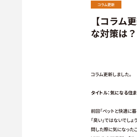
施工事例
∟保証
コラム更新
【コラム更
お客様の声
∟家づ
な対策は？
よくある質問（Q&A）
∟自由
∟自由
∟規格型
コラム更新しました。
タイトル：気になる住
前回「ペットと快適に暮
「臭い」ではないでしょ
問した際に気になった