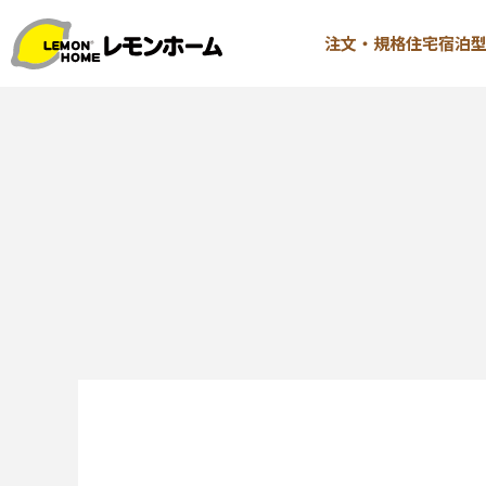
注文・規格住宅
宿泊
TOP
注文・規格
イベント情報
∟はじ
お知らせ
∟性能 
コラム
∟性能 