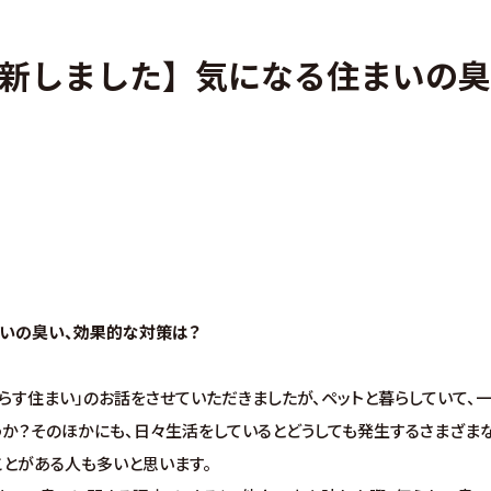
・アフターフォロー
分譲情報
新しました】気になる住まいの
くりの流れ
∟新規分譲住宅
設計・高性能住宅『AUCA』
∟土地分譲
設計・高断熱仕様住宅『MODERATE』
不動産管理 売買・賃
・高性能住宅『Waffle』
中古物件買取サイト
まいの臭い、効果的な対策は？
らす住まい」のお話をさせていただきましたが、ペットと暮らしていて、
うか？そのほかにも、日々生活をしているとどうしても発生するさまざまな
ことがある人も多いと思います。