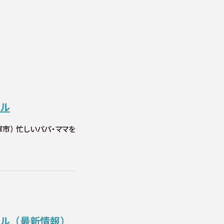
ール
塚市） 忙しいパパ・ママを
ール（最新情報）