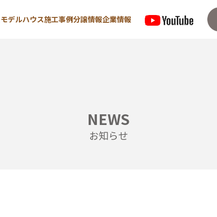
型モデルハウス
施工事例
分譲情報
企業情報
来場予約はこちら
資料請求は
NEWS
住宅
宿泊型モデルハウス
お知らせ
めての方へ
∟宿泊体験予約
/ 高気密・高断熱
∟内覧予約
/ 耐震・制震性能
∟ご宿泊体験者フ