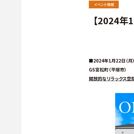
施工事例
∟保証
イベント情報
【2024
お客様の声
∟家づ
よくある質問（Q&A）
∟自由
∟自由
■2024年1月22日（月
GS宮松町（平塚市）
∟規格型
開放的なリラックス空