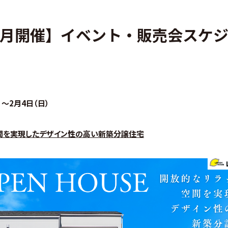
・アフターフォロー
分譲情報
年1月開催】イベント・販売会スケ
くりの流れ
∟新規分譲住宅
設計・高性能住宅『AUCA』
∟土地分譲
設計・高断熱仕様住宅『MODERATE』
不動産管理 売買・賃
）～2月4日（日）
・高性能住宅『Waffle』
中古物件買取サイト
間を実現したデザイン性の高い新築分譲住宅