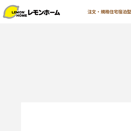
注文・規格住宅
宿泊
TOP
注文・規格
イベント情報
∟はじ
お知らせ
∟性能 
コラム
∟性能 