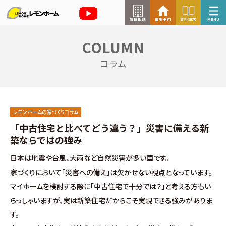
買取相談
来場予約
資料請求
MENU
COLUMN
来場予約はこちら
コラム
資料請求はこちら
レモンホームの家づくりコラム
TOP
「中古住宅と比べてどう違う？」災害に備える新
築ならではの強み
イベント情報
日本は地震や台風、大雨など自然災害が多い国です。
家づくりにおいて「災害への備え」は欠かせない視点となっています。
お知らせ
マイホームを検討する際に「中古住宅で十分では？」と考える方もい
らっしゃいますが、実は新築住宅だからこそ実現できる強みがありま
コラム
す。