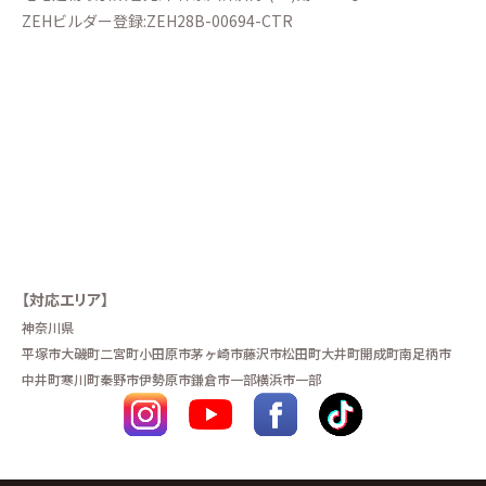
ZEHビルダー登録:ZEH28B-00694-CTR
【対応エリア】
神奈川県
平塚市
大磯町
二宮町
小田原市
茅ヶ崎市
藤沢市
松田町
大井町
開成町
南足柄市
中井町
寒川町
秦野市
伊勢原市
鎌倉市一部
横浜市一部