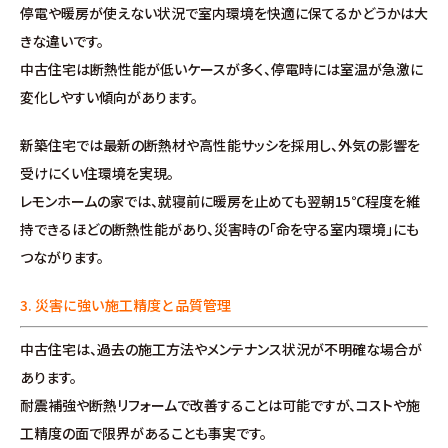
停電や暖房が使えない状況で室内環境を快適に保てるかどうかは大
∟家づくりの流れ
きな違いです。
中古住宅は断熱性能が低いケースが多く、停電時には室温が急激に
∟自由設計・高性能住宅『AUCA』
変化しやすい傾向があります。
∟自由設計・高断熱仕様住宅『MODERATE』
新築住宅では最新の断熱材や高性能サッシを採用し、外気の影響を
受けにくい住環境を実現。
∟規格型・高性能住宅『Waffle』
レモンホームの家では、就寝前に暖房を止めても翌朝15℃程度を維
持できるほどの断熱性能があり、災害時の「命を守る室内環境」にも
宿泊型モデルハウス
つながります。
∟宿泊体験予約
3. 災害に強い施工精度と品質管理
中古住宅は、過去の施工方法やメンテナンス状況が不明確な場合が
∟内覧予約
あります。
耐震補強や断熱リフォームで改善することは可能ですが、コストや施
∟ご宿泊体験者フォト
工精度の面で限界があることも事実です。