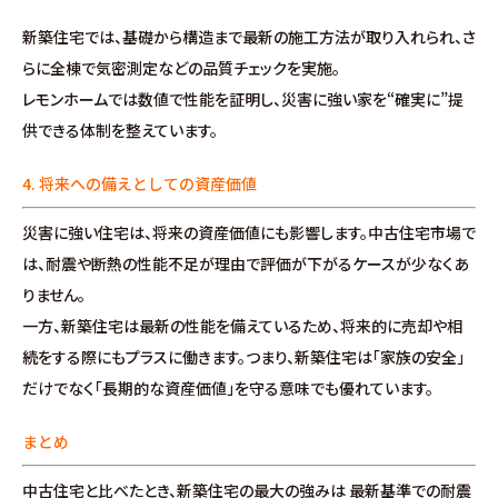
分譲情報
新築住宅では、基礎から構造まで最新の施工方法が取り入れられ、さ
らに全棟で気密測定などの品質チェックを実施。
∟新規分譲住宅
レモンホームでは数値で性能を証明し、災害に強い家を“確実に”提
供できる体制を整えています。
∟土地分譲
4. 将来への備えとしての資産価値
不動産管理 売買・賃貸仲介
災害に強い住宅は、将来の資産価値にも影響します。中古住宅市場で
は、耐震や断熱の性能不足が理由で評価が下がるケースが少なくあ
中古物件買取サイト
りません。
一方、新築住宅は最新の性能を備えているため、将来的に売却や相
企業情報・アクセス
続をする際にもプラスに働きます。つまり、新築住宅は「家族の安全」
だけでなく「長期的な資産価値」を守る意味でも優れています。
∟レモンホームの取り組み
まとめ
∟スタッフ紹介
中古住宅と比べたとき、新築住宅の最大の強みは 最新基準での耐震