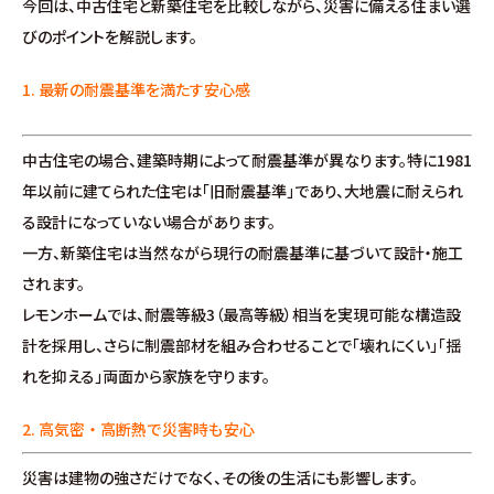
今回は、中古住宅と新築住宅を比較しながら、災害に備える住まい選
施工事例
びのポイントを解説します。
お客様の声
1. 最新の耐震基準を満たす安心感
よくある質問（Q&A）
中古住宅の場合、建築時期によって耐震基準が異なります。特に1981
年以前に建てられた住宅は「旧耐震基準」であり、大地震に耐えられ
注文・規格住宅
る設計になっていない場合があります。
一方、新築住宅は当然ながら現行の耐震基準に基づいて設計・施工
∟はじめての方へ
されます。
レモンホームでは、耐震等級3（最高等級）相当を実現可能な構造設
∟性能 / 高気密・高断熱
計を採用し、さらに制震部材を組み合わせることで「壊れにくい」「揺
れを抑える」両面から家族を守ります。
∟性能 / 耐震・制震性能
2. 高気密・高断熱で災害時も安心
∟保証・アフターフォロー
災害は建物の強さだけでなく、その後の生活にも影響します。