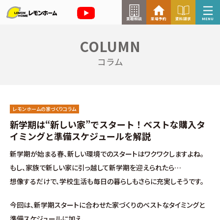
買取相談
来場予約
資料請求
MENU
COLUMN
来場予約はこちら
コラム
資料請求はこちら
レモンホームの家づくりコラム
TOP
新学期は“新しい家”でスタート！ベストな購入タ
イミングと準備スケジュールを解説
イベント情報
新学期が始まる春、新しい環境でのスタートはワクワクしますよね。
もし、家族で新しい家に引っ越して新学期を迎えられたら…
お知らせ
想像するだけで、学校生活も毎日の暮らしもさらに充実しそうです。
コラム
今回は、新学期スタートに合わせた家づくりのベストなタイミングと
準備スケジュールに加え、