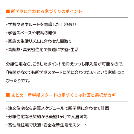
分譲情報
■ 新学期に合わせる家づくりのポイント
∟新規分譲住宅
・学校や通学ルートを意識した土地選び
・学習スペースや収納の確保
∟土地分譲
・家族の生活リズムに合わせた間取り
・高断熱・高気密住宅で快適に学習・生活
不動産管理 売買・賃貸仲介
分譲住宅なら、こうしたポイントを抑えつつも即入居が可能なので、
中古物件買取サイト
「時間がなくても新学期スタートに間に合わせたい」という家族には
ぴったりです。
企業情報・アクセス
■ まとめ：新学期スタートの家づくりは計画と選択がカギ
∟レモンホームの取り組み
・注文住宅なら逆算スケジュールで新学期に合わせて計画
・分譲住宅なら契約から最短1ヶ月で入居可能
∟スタッフ紹介
・高性能住宅で快適・安全な新生活をスタート