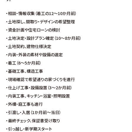
∟家づくりの流れ
・相談・情報収集（着工の12〜10か月前）
∟自由設計・高性能住宅『AUCA』
・土地探し、間取り・デザインの希望整理
・資金計画や住宅ローンの検討
∟自由設計・高断熱仕様住宅『MODERATE』
・土地決定・設計プラン確定（10〜8か月前）
・土地契約、建物仕様決定
∟規格型・高性能住宅『Waffle』
・内装・外装の素材や設備の選定
・着工（6〜5か月前）
宿泊型モデルハウス
・基礎工事、構造工事
・現場確認で希望通りの家づくりを進行
∟宿泊体験予約
・仕上げ工事・設備設置（3〜2か月前）
・内装工事、キッチン・浴室・照明設置
∟内覧予約
・外構・庭工事も進行
・引渡し・入居（1か月前〜当日）
∟ご宿泊体験者フォト
・最終チェック、保証書受け取り
・引っ越し・新学期スタート