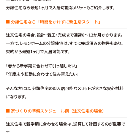
施工事例
分譲住宅なら最短1ヶ月で入居可能なメリットもご紹介します。
お客様の声
■ 分譲住宅なら「時間をかけずに新生活スタート」
注文住宅の場合、設計・着工・完成まで通常8〜12か月かかります。
よくある質問（Q&A）
一方で、レモンホームの分譲住宅は、すでに完成済みの物件もあり、
契約から最短1ヶ月で入居可能です。
注文・規格住宅
「春から新学期に合わせて引っ越したい」
∟はじめての方へ
「年度末や転勤に合わせて住み替えたい」
∟性能 / 高気密・高断熱
そんな方には、分譲住宅の即入居可能なメリットが大きな安心材料
になります。
∟性能 / 耐震・制震性能
■ 家づくりの準備スケジュール例（注文住宅の場合）
∟保証・アフターフォロー
注文住宅で新学期に合わせる場合は、逆算して計画するのが重要で
す。