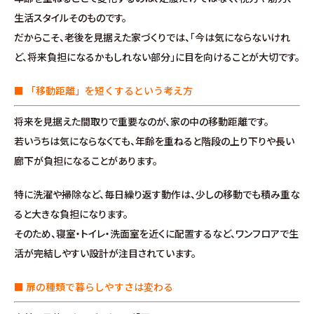
施工事例
生活スタイルそのものです。
だからこそ、老後を見据えた家づくりでは、「今は気にならないけれ
お客様の声
ど、将来負担になるかもしれない部分」に目を向けることが大切です。
よくある質問（Q&A）
■ 「移動距離」を短くするという考え方
将来を見据えた間取りで重要なのが、家の中の移動距離です。
注文・規格住宅
若いうちは気にならなくても、年齢を重ねると階段の上り下りや長い
廊下が負担になることがあります。
∟はじめての方へ
特に洗濯や掃除など、毎日繰り返す動作は、少しの移動でも積み重な
∟性能 / 高気密・高断熱
ると大きな負担になります。
そのため、寝室・トイレ・洗面室を近くに配置するなど、ワンフロアで生
∟性能 / 耐震・制震性能
活が完結しやすい設計が注目されています。
∟保証・アフターフォロー
■ 扉の種類で暮らしやすさは変わる