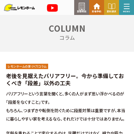
買取相談
来場予約
資料請求
MENU
COLUMN
来場予約はこちら
コラム
資料請求はこちら
レモンホームの家づくりコラム
TOP
老後を見据えたバリアフリー。今から準備してお
くべき「段差」以外の工夫
イベント情報
バリアフリーという言葉を聞くと、多くの人がまず思い浮かべるのが
「段差をなくすこと」です。
お知らせ
もちろん、つまずきや転倒を防ぐために段差対策は重要ですが、本当
に暮らしやすい家を考えるなら、それだけでは十分ではありません。
コラム
年齢を重ねることで変化するのは、足腰だけではなく、視力や筋力、