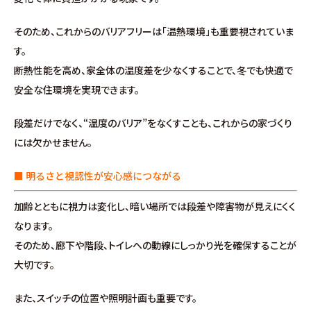
分譲情報
そのため、これからのバリアフリーは「温熱環境」も重要視されていま
∟新規分譲住宅
す。
断熱性能を高め、家全体の温度差を少なくすることで、冬でも快適で
∟土地分譲
安全な住環境を実現できます。
段差だけでなく、“温度のバリア”をなくすことも、これからの家づくり
不動産管理 売買・賃貸仲介
には欠かせません。
中古物件買取サイト
■ 明るさと視認性が安心感につながる
企業情報・アクセス
加齢とともに視力は変化し、暗い場所では段差や障害物が見えにくく
なります。
∟レモンホームの取り組み
そのため、廊下や階段、トイレへの動線にしっかり光を確保することが
大切です。
∟スタッフ紹介
また、スイッチの位置や照明計画も重要です。