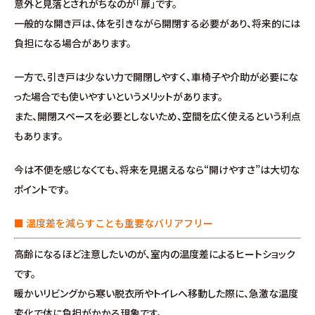
意外と見落とされがちなのが「扉」です。
∟家づくりの流れ
一般的な開き戸は、体を引きながら開閉する必要があり、将来的には
負担になる場合があります。
∟自由設計・高性能住宅『AUCA』
一方で、引き戸は少ない力で開閉しやすく、車椅子や介助が必要にな
∟自由設計・高断熱仕様住宅『MODERATE』
った場合でも使いやすいというメリットがあります。
また、開閉スペースを必要としないため、空間を広く使えるという利点
∟規格型・高性能住宅『Waffle』
もあります。
宿泊型モデルハウス
今は不便を感じなくても、将来を見据えるなら“開けやすさ”は大切な
ポイントです。
∟宿泊体験予約
■ 温度差を減らすことも重要なバリアフリー
∟内覧予約
高齢になるほど注意したいのが、室内の温度差によるヒートショック
です。
∟ご宿泊体験者フォト
暖かいリビングから寒い脱衣所やトイレへ移動した際に、急激な温度
変化で体に負担がかかる現象です。