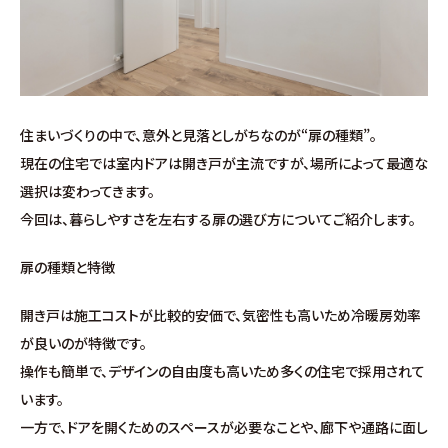
施工事例
お客様の声
よくある質問（Q&A）
住まいづくりの中で、意外と見落としがちなのが“扉の種類”。
現在の住宅では室内ドアは開き戸が主流ですが、場所によって最適な
注文・規格住宅
選択は変わってきます。
今回は、暮らしやすさを左右する扉の選び方についてご紹介します。
∟はじめての方へ
扉の種類と特徴
∟性能 / 高気密・高断熱
開き戸は施工コストが比較的安価で、気密性も高いため冷暖房効率
が良いのが特徴です。
∟性能 / 耐震・制震性能
操作も簡単で、デザインの自由度も高いため多くの住宅で採用されて
います。
∟保証・アフターフォロー
一方で、ドアを開くためのスペースが必要なことや、廊下や通路に面し