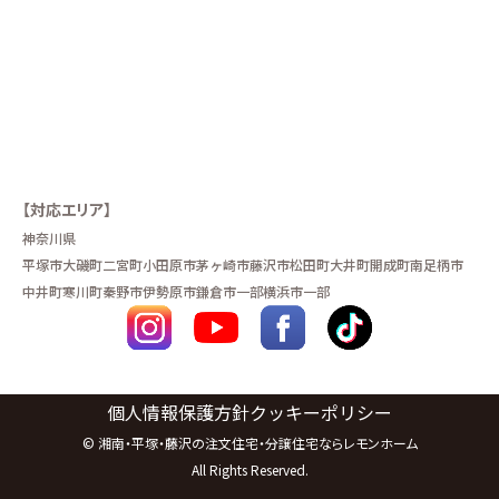
【対応エリア】
神奈川県
平塚市
大磯町
二宮町
小田原市
茅ヶ崎市
藤沢市
松田町
大井町
開成町
南足柄市
中井町
寒川町
秦野市
伊勢原市
鎌倉市一部
横浜市一部
個人情報保護方針
クッキーポリシー
©
湘南・平塚・藤沢の注文住宅・分譲住宅ならレモンホーム
All Rights Reserved.