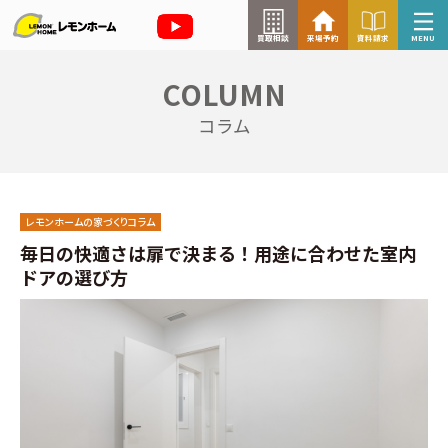
買取相談
来場予約
資料請求
MENU
COLUMN
来場予約はこちら
コラム
資料請求はこちら
レモンホームの家づくりコラム
TOP
毎日の快適さは扉で決まる！用途に合わせた室内
ドアの選び方
イベント情報
お知らせ
コラム