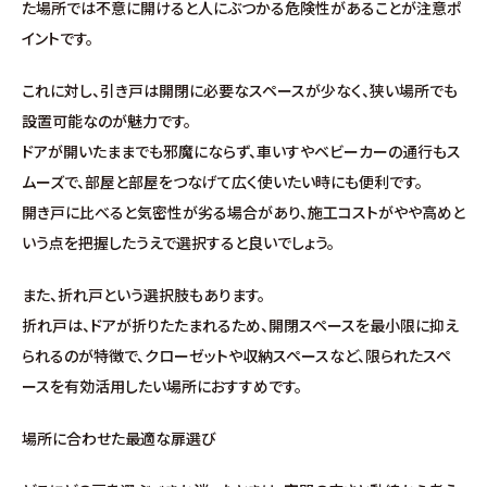
た場所では不意に開けると人にぶつかる危険性があることが注意ポ
∟家づくりの流れ
イントです。
∟自由設計・高性能住宅『AUCA』
これに対し、引き戸は開閉に必要なスペースが少なく、狭い場所でも
設置可能なのが魅力です。
∟自由設計・高断熱仕様住宅『MODERATE』
ドアが開いたままでも邪魔にならず、車いすやベビーカーの通行もス
ムーズで、部屋と部屋をつなげて広く使いたい時にも便利です。
∟規格型・高性能住宅『Waffle』
開き戸に比べると気密性が劣る場合があり、施工コストがやや高めと
いう点を把握したうえで選択すると良いでしょう。
宿泊型モデルハウス
また、折れ戸という選択肢もあります。
∟宿泊体験予約
折れ戸は、ドアが折りたたまれるため、開閉スペースを最小限に抑え
られるのが特徴で、クローゼットや収納スペースなど、限られたスペ
∟内覧予約
ースを有効活用したい場所におすすめです。
場所に合わせた最適な扉選び
∟ご宿泊体験者フォト