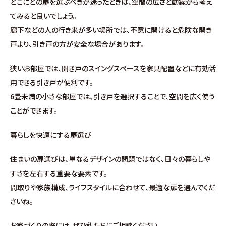
どこにどの扉を選ぶべきか迷ったときは、空間の広さと動線から考え
分譲情報
てみると良いでしょう。
廊下などの人の行き来が多い場所では、不意に開けると危険な開き
∟新規分譲住宅
戸より、引き戸の方が安全な場合があります。
∟土地分譲
狭いお部屋では、開き戸のスイングスペースを家具配置などに有効活
用できる引き戸が便利です。
不動産管理 売買・賃貸仲介
6畳未満の小さな部屋では、引き戸を選択することで、空間を広く使う
ことができます。
中古物件買取サイト
暮らしを快適にする扉選び
企業情報・アクセス
住まいの扉選びは、単なるデザインの問題ではなく、日々の暮らしや
すさを左右する重要な要素です。
∟レモンホームの取り組み
間取りや家族構成、ライフスタイルに合わせて、最適な扉を選んでくだ
さいね。
∟スタッフ紹介
お家づくりの際には、ぜひ私たちにご相談ください。