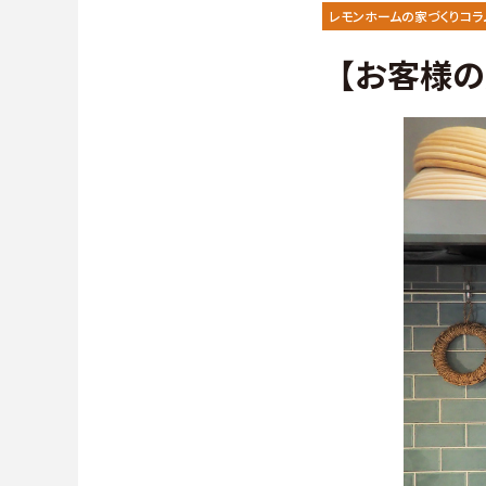
施工事例
∟保証
レモンホームの家づくりコラ
【お客様の
お客様の声
∟家づ
よくある質問（Q&A）
∟自由
∟自由
∟規格型