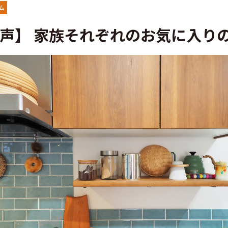
・アフターフォロー
分譲情報
ム
声】 家族それぞれのお気に入り
くりの流れ
∟新規分譲住宅
設計・高性能住宅『AUCA』
∟土地分譲
設計・高断熱仕様住宅『MODERATE』
不動産管理 売買・賃
・高性能住宅『Waffle』
中古物件買取サイト