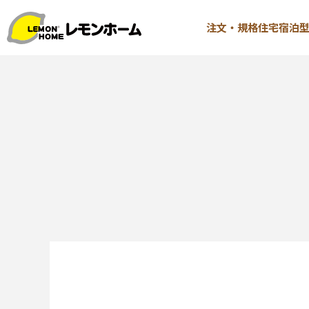
注文・規格住宅
宿泊
TOP
注文・規格
イベント情報
∟はじ
お知らせ
∟性能 
コラム
∟性能 