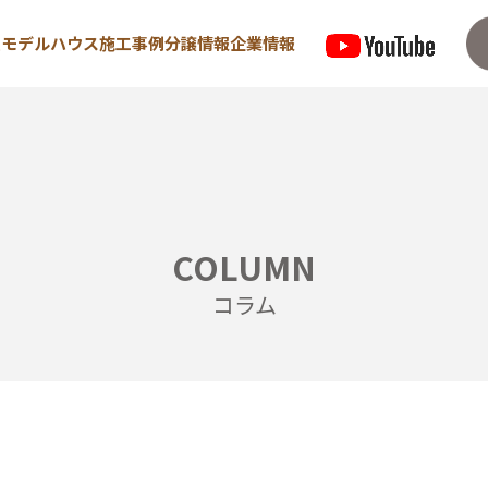
型モデルハウス
施工事例
分譲情報
企業情報
来場予約はこちら
資料請求は
COLUMN
住宅
宿泊型モデルハウス
コラム
めての方へ
∟宿泊体験予約
/ 高気密・高断熱
∟内覧予約
/ 耐震・制震性能
∟ご宿泊体験者フ