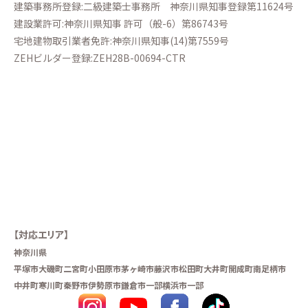
建築事務所登録:二級建築士事務所
神奈川県知事登録第11624号
建設業許可:神奈川県知事 許可（般-6）第86743号
宅地建物取引業者免許:神奈川県知事(14)第7559号
ZEHビルダー登録:ZEH28B-00694-CTR
【対応エリア】
神奈川県
平塚市
大磯町
二宮町
小田原市
茅ヶ崎市
藤沢市
松田町
大井町
開成町
南足柄市
中井町
寒川町
秦野市
伊勢原市
鎌倉市一部
横浜市一部