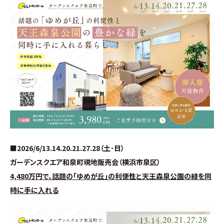
∟家づくりの流れ
∟自由設計・高性能住宅『AUCA』
∟自由設計・高断熱仕様住宅『MODERATE』
∟規格型・高性能住宅『Waffle』
宿泊型モデルハウス
∟宿泊体験予約
■2026/6/13.14.20.21.27.28（土･日）
ガーデンスクエア和泉町現地販売会（横浜市泉区）
∟内覧予約
4,480万円で、話題の｢ゆめが丘｣の利便性と天王森泉公園の緑を同
時に手に入れる
∟ご宿泊体験者フォト