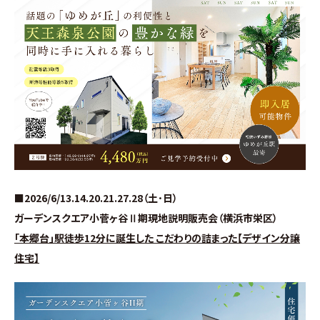
分譲情報
∟新規分譲住宅
∟土地分譲
不動産管理 売買・賃貸仲介
中古物件買取サイト
■2026/6/13.14.20.21.27.28（土･日）
企業情報・アクセス
ガーデンスクエア小菅ヶ谷Ⅱ期現地説明販売会（横浜市栄区）
｢本郷台｣駅徒歩12分に誕生した こだわりの詰まった【デザイン分譲
∟レモンホームの取り組み
住宅】
∟スタッフ紹介