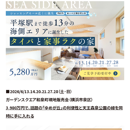
施工事例
お客様の声
よくある質問（Q&A）
注文・規格住宅
∟はじめての方へ
∟性能 / 高気密・高断熱
■2026/6/13.14.20.21.27.28（土･日）
ガーデンスクエア和泉町現地販売会（横浜市泉区）
∟性能 / 耐震・制震性能
3,980万円で、話題の｢ゆめが丘｣の利便性と天王森泉公園の緑を同
時に手に入れる
∟保証・アフターフォロー