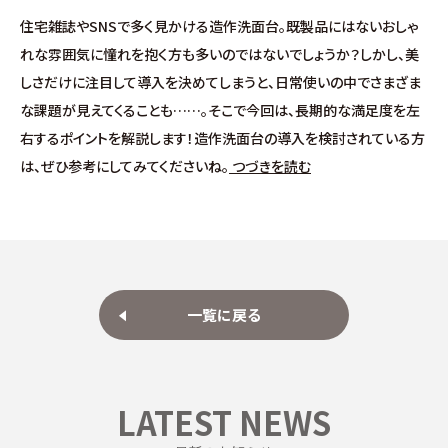
施工事例
住宅雑誌やSNSで多く見かける造作洗面台。既製品にはないおしゃ
れな雰囲気に憧れを抱く方も多いのではないでしょうか？しかし、美
お客様の声
しさだけに注目して導入を決めてしまうと、日常使いの中でさまざま
な課題が見えてくることも……。そこで今回は、長期的な満足度を左
よくある質問（Q&A）
右するポイントを解説します！造作洗面台の導入を検討されている方
は、ぜひ参考にしてみてくださいね。
つづきを読む
注文・規格住宅
∟はじめての方へ
∟性能 / 高気密・高断熱
一覧に戻る
∟性能 / 耐震・制震性能
∟保証・アフターフォロー
LATEST NEWS