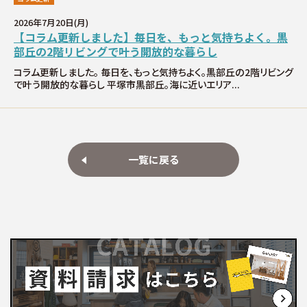
分譲情報
2026年7月20日(月)
【コラム更新しました】毎日を、もっと気持ちよく。黒
∟新規分譲住宅
部丘の2階リビングで叶う開放的な暮らし
コラム更新しました。 毎日を、もっと気持ちよく。黒部丘の2階リビング
で叶う開放的な暮らし 平塚市黒部丘。海に近いエリア...
∟土地分譲
不動産管理 売買・賃貸仲介
一覧に戻る
中古物件買取サイト
企業情報・アクセス
∟レモンホームの取り組み
∟スタッフ紹介