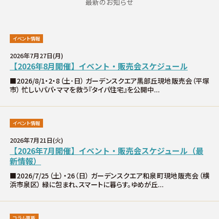
最新のお知らせ
∟家づくりの流れ
∟自由設計・高性能住宅『AUCA』
イベント情報
2026年7月27日(月)
∟自由設計・高断熱仕様住宅『MODERATE』
【2026年8月開催】イベント・販売会スケジュール
■2026/8/1・2・8（土･日） ガーデンスクエア黒部丘現地販売会（平塚
∟規格型・高性能住宅『Waffle』
市） 忙しいパパ・ママを救う『タイパ住宅』を公開中...
宿泊型モデルハウス
イベント情報
2026年7月21日(火)
∟宿泊体験予約
【2026年7月開催】イベント・販売会スケジュール（最
新情報）
∟内覧予約
■2026/7/25（土）・26（日） ガーデンスクエア和泉町現地販売会（横
浜市泉区） 緑に包まれ、スマートに暮らす。ゆめが丘...
∟ご宿泊体験者フォト
コラム更新