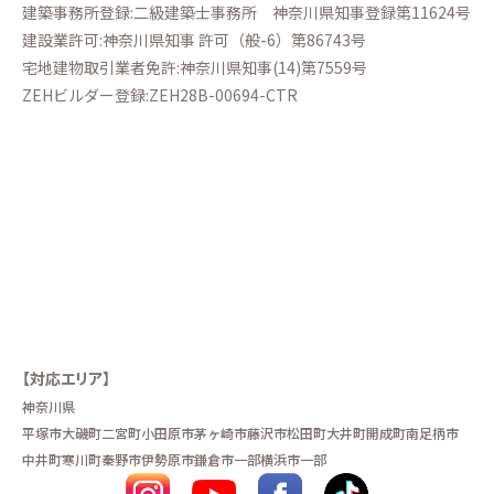
建築事務所登録:二級建築士事務所
神奈川県知事登録第11624号
建設業許可:神奈川県知事 許可（般-6）第86743号
宅地建物取引業者免許:神奈川県知事(14)第7559号
ZEHビルダー登録:ZEH28B-00694-CTR
【対応エリア】
神奈川県
平塚市
大磯町
二宮町
小田原市
茅ヶ崎市
藤沢市
松田町
大井町
開成町
南足柄市
中井町
寒川町
秦野市
伊勢原市
鎌倉市一部
横浜市一部