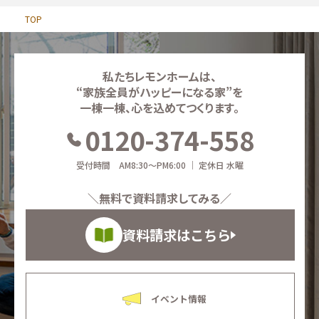
お問い合わせ
TOP
∟総合お問い合わせ
私たちレモンホームは、
∟資料請求
“家族全員がハッピーになる家”を
一棟一棟、心を込めてつくります。
0120-374-558
∟来場予約
受付時間 AM8:30～PM6:00 ｜ 定休日 水曜
＼無料で資料請求してみる／
資料請求はこちら
イベント情報