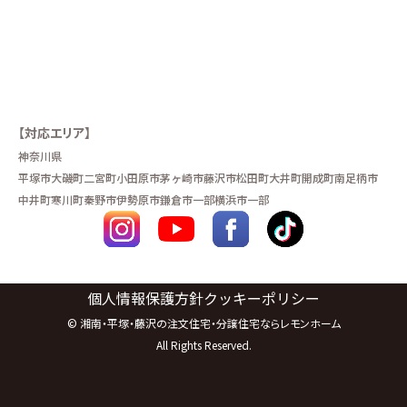
【対応エリア】
神奈川県
平塚市
大磯町
二宮町
小田原市
茅ヶ崎市
藤沢市
松田町
大井町
開成町
南足柄市
中井町
寒川町
秦野市
伊勢原市
鎌倉市一部
横浜市一部
個人情報保護方針
クッキーポリシー
©
湘南・平塚・藤沢の注文住宅・分譲住宅ならレモンホーム
All Rights Reserved.