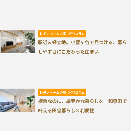
施工事例
お客様の声
レモンホームの家づくりコラム
よくある質問（Q&A）
駅近＆好立地。小菅ヶ谷で見つける、暮ら
しやすさにこだわった住まい
注文・規格住宅
∟はじめての方へ
∟性能 / 高気密・高断熱
レモンホームの家づくりコラム
横浜なのに、緑豊かな暮らしを。和泉町で
∟性能 / 耐震・制震性能
叶える田舎暮らし×利便性
∟保証・アフターフォロー