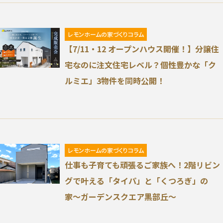
∟家づくりの流れ
∟自由設計・高性能住宅『AUCA』
レモンホームの家づくりコラム
【7/11・12 オープンハウス開催！】分譲住
∟自由設計・高断熱仕様住宅『MODERATE』
宅なのに注文住宅レベル？個性豊かな「ク
ルミエ」3物件を同時公開！
∟規格型・高性能住宅『Waffle』
宿泊型モデルハウス
∟宿泊体験予約
レモンホームの家づくりコラム
仕事も子育ても頑張るご家族へ！2階リビン
∟内覧予約
グで叶える「タイパ」と「くつろぎ」の
家〜ガーデンスクエア黒部丘〜
∟ご宿泊体験者フォト