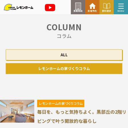
買取相談
来場予約
資料請求
MENU
COLUMN
来場予約はこちら
コラム
資料請求はこちら
ALL
TOP
レモンホームの家づくりコラム
イベント情報
お知らせ
レモンホームの家づくりコラム
毎日を、もっと気持ちよく。黒部丘の2階リ
コラム
ビングで叶う開放的な暮らし