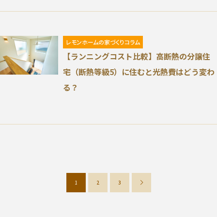
分譲情報
∟新規分譲住宅
レモンホームの家づくりコラム
【ランニングコスト比較】高断熱の分譲住
∟土地分譲
宅（断熱等級5）に住むと光熱費はどう変わ
る？
不動産管理 売買・賃貸仲介
中古物件買取サイト
企業情報・アクセス
∟レモンホームの取り組み
1
2
3
∟スタッフ紹介