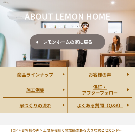
ABOUT LEMON HOME
レモンホームの家
レモンホームの家に戻る
商品ラインナップ
お客様の声
保証・
施工例集
アフターフォロー
家づくりの流れ
よくある質問（Q&A）
TOP
お客様の声
土間から続く開放感のある大きな窓とセカンドリビング空間のウッドデッキ