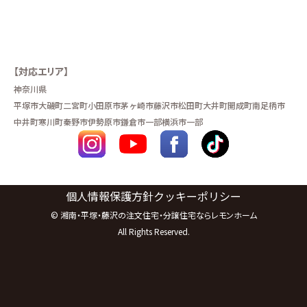
【対応エリア】
神奈川県
平塚市
大磯町
二宮町
小田原市
茅ヶ崎市
藤沢市
松田町
大井町
開成町
南足柄市
中井町
寒川町
秦野市
伊勢原市
鎌倉市一部
横浜市一部
個人情報保護方針
クッキーポリシー
©
湘南・平塚・藤沢の注文住宅・分譲住宅ならレモンホーム
All Rights Reserved.