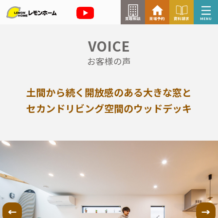
買取相談
来場予約
資料請求
MENU
VOICE
来場予約はこちら
お客様の声
資料請求はこちら
土間から続く開放感のある大きな窓と
セカンドリビング空間のウッドデッキ
TOP
イベント情報
お知らせ
コラム