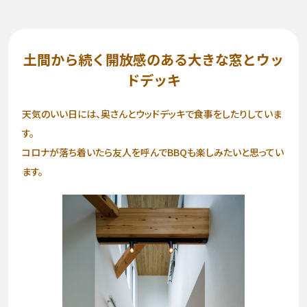
∟家づくりの流れ
∟自由設計・高性能住宅『AUCA』
土間から続く開放感のある大きな窓とウッ
ドデッキ
∟自由設計・高断熱仕様住宅『MODERATE』
天気のいい日には、奥さんとウッドデッキで食事をしたりしていま
∟規格型・高性能住宅『Waffle』
す。
コロナが落ち着いたら友人を呼んでBBQも楽しみたいと思ってい
宿泊型モデルハウス
ます。
∟宿泊体験予約
∟内覧予約
∟ご宿泊体験者フォト