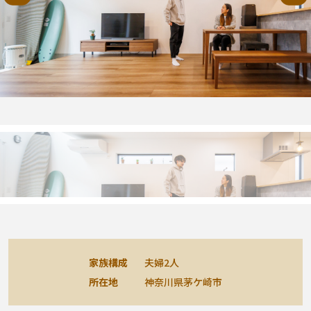
施工事例
お客様の声
よくある質問（Q&A）
注文・規格住宅
∟はじめての方へ
∟性能 / 高気密・高断熱
∟性能 / 耐震・制震性能
家族構成
夫婦2人
所在地
神奈川県茅ケ崎市
∟保証・アフターフォロー