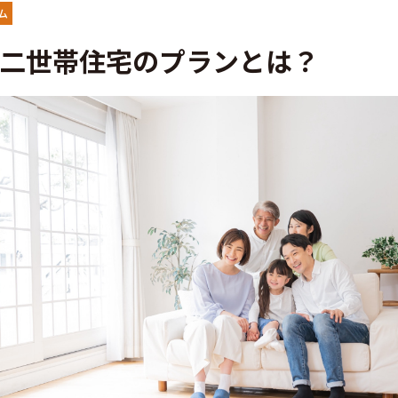
・アフターフォロー
分譲情報
ム
二世帯住宅のプランとは？
くりの流れ
∟新規分譲住宅
設計・高性能住宅『AUCA』
∟土地分譲
設計・高断熱仕様住宅『MODERATE』
不動産管理 売買・賃
・高性能住宅『Waffle』
中古物件買取サイト