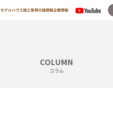
型モデルハウス
施工事例
分譲情報
企業情報
来場予約はこちら
資料請求は
COLUMN
住宅
宿泊型モデルハウス
コラム
めての方へ
∟宿泊体験予約
/ 高気密・高断熱
∟内覧予約
/ 耐震・制震性能
∟ご宿泊体験者フ