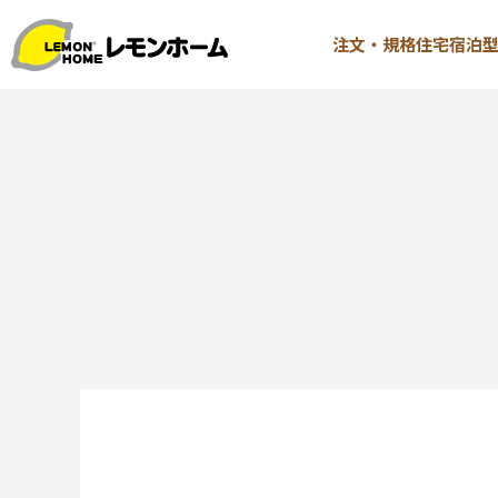
注文・規格住宅
宿泊
TOP
注文・規格
イベント情報
∟はじ
お知らせ
∟性能 
コラム
∟性能 