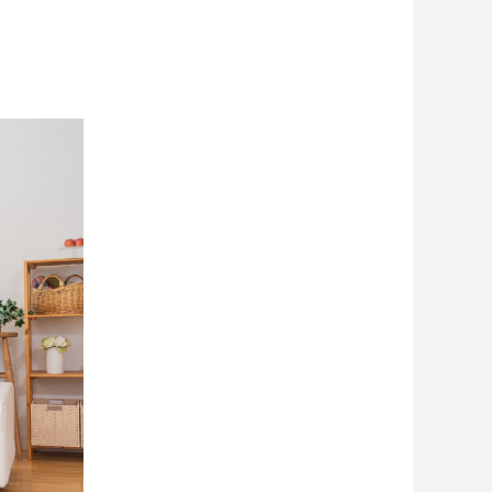
∟総合お問い合わせ
∟資料請求
∟来場予約
貸仲介