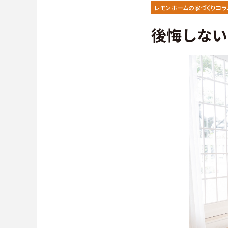
施工事例
∟保証
レモンホームの家づくりコラ
後悔しない
お客様の声
∟家づ
よくある質問（Q&A）
∟自由
∟自由
∟規格型