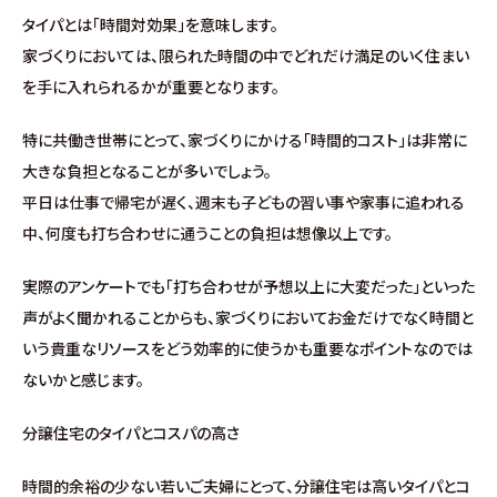
∟家づくりの流れ
タイパとは「時間対効果」を意味します。
家づくりにおいては、限られた時間の中でどれだけ満足のいく住まい
∟自由設計・高性能住宅『AUCA』
を手に入れられるかが重要となります。
特に共働き世帯にとって、家づくりにかける「時間的コスト」は非常に
∟自由設計・高断熱仕様住宅『MODERATE』
大きな負担となることが多いでしょう。
平日は仕事で帰宅が遅く、週末も子どもの習い事や家事に追われる
∟規格型・高性能住宅『Waffle』
中、何度も打ち合わせに通うことの負担は想像以上です。
宿泊型モデルハウス
実際のアンケートでも「打ち合わせが予想以上に大変だった」といった
声がよく聞かれることからも、家づくりにおいてお金だけでなく時間と
∟宿泊体験予約
いう貴重なリソースをどう効率的に使うかも重要なポイントなのでは
ないかと感じます。
∟内覧予約
分譲住宅のタイパとコスパの高さ
∟ご宿泊体験者フォト
時間的余裕の少ない若いご夫婦にとって、分譲住宅は高いタイパとコ