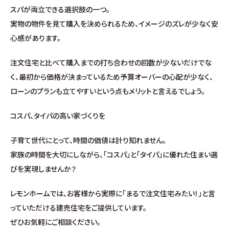
分譲情報
スパが両立できる選択肢の一つ。
実物の物件を見て購入を決められるため、イメージのズレが少なく安
∟新規分譲住宅
心感があります。
注文住宅と比べて購入までの打ち合わせの回数が少ないだけでな
∟土地分譲
く、最初から価格が決まっているため予算オーバーの心配が少なく、
ローンのプランも立てやすいという点もメリットと言えるでしょう。
不動産管理 売買・賃貸仲介
コスパ、タイパの高い家づくりを
中古物件買取サイト
子育て世代にとって、時間の価値は計り知れません。
企業情報・アクセス
家族の時間を大切にしながら、「コスパ」と「タイパ」に優れた住まい選
びを実現しませんか？
∟レモンホームの取り組み
レモンホームでは、お客様から実際に「まるで注文住宅みたい！」と言
っていただける建売住宅をご提供しています。
∟スタッフ紹介
ぜひお気軽にご相談ください。