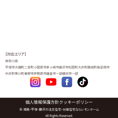
【対応エリア】
神奈川県
平塚市
大磯町
二宮町
小田原市
茅ヶ崎市
藤沢市
松田町
大井町
開成町
南足柄市
中井町
寒川町
秦野市
伊勢原市
鎌倉市一部
横浜市一部
個人情報保護方針
クッキーポリシー
©
湘南・平塚・藤沢の注文住宅・分譲住宅ならレモンホーム
All Rights Reserved.