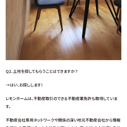
分譲情報
∟新規分譲住宅
∟土地分譲
不動産管理 売買・賃貸仲介
中古物件買取サイト
Q2．土地を探してもらうことはできますか？
企業情報・アクセス
→はい、お探しします！
レモンホームは、不動産取引のできる不動産業免許も取得していま
∟レモンホームの取り組み
す。
∟スタッフ紹介
不動産会社専用ネットワークや関係の深い地元不動産会社から情報