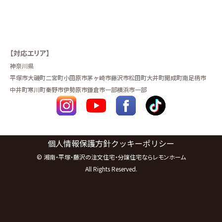
【対応エリア】
神奈川県
平塚市
大磯町
二宮町
小田原市
茅ヶ崎市
藤沢市
松田町
大井町
開成町
南足柄市
中井町
寒川町
秦野市
伊勢原市
鎌倉市一部
横浜市一部
個人情報保護方針
クッキーポリシー
©
湘南・平塚・藤沢の注文住宅・分譲住宅ならレモンホーム
All Rights Reserved.