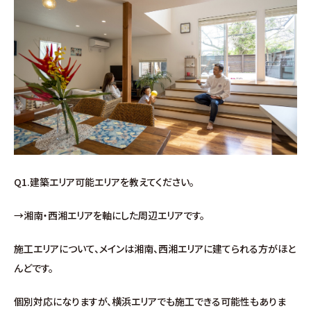
施工事例
お客様の声
よくある質問（Q&A）
注文・規格住宅
∟はじめての方へ
Q1.建築エリア可能エリアを教えてください。
∟性能 / 高気密・高断熱
→湘南・西湘エリアを軸にした周辺エリアです。
∟性能 / 耐震・制震性能
施工エリアについて、メインは湘南、西湘エリアに建てられる方がほと
んどです。
∟保証・アフターフォロー
個別対応になりますが、横浜エリアでも施工できる可能性もありま