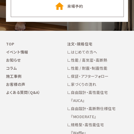
来場予約
TOP
注文・規格住宅
イベント情報
はじめての方へ
お知らせ
性能 / 高気密・高断熱
コラム
性能 / 耐震・制震性能
施工事例
保証・アフターフォロー
お客様の声
家づくりの流れ
よくある質問（Q&A）
自由設計・高性能住宅
『AUCA』
自由設計・高断熱仕様住宅
『MODERATE』
規格型・高性能住宅
『Waffle』