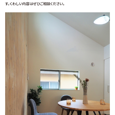
す。くわしい内容はぜひご相談ください。
∟家づくりの流れ
∟自由設計・高性能住宅『AUCA』
∟自由設計・高断熱仕様住宅『MODERATE』
∟規格型・高性能住宅『Waffle』
宿泊型モデルハウス
∟宿泊体験予約
∟内覧予約
∟ご宿泊体験者フォト