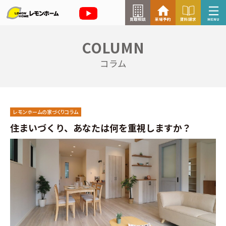
買取相談
来場予約
資料請求
MENU
COLUMN
来場予約はこちら
コラム
資料請求はこちら
レモンホームの家づくりコラム
TOP
住まいづくり、あなたは何を重視しますか？
イベント情報
お知らせ
コラム