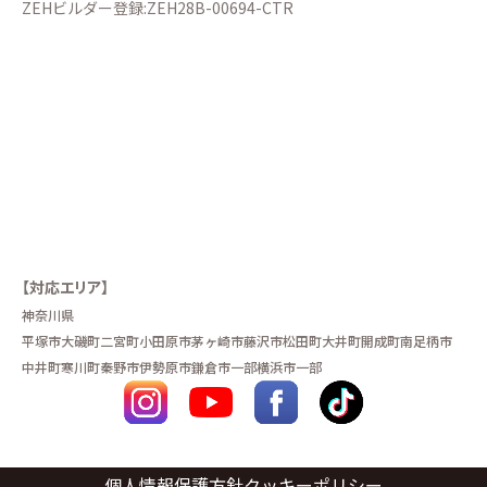
ZEHビルダー登録:ZEH28B-00694-CTR
【対応エリア】
神奈川県
平塚市
大磯町
二宮町
小田原市
茅ヶ崎市
藤沢市
松田町
大井町
開成町
南足柄市
中井町
寒川町
秦野市
伊勢原市
鎌倉市一部
横浜市一部
個人情報保護方針
クッキーポリシー