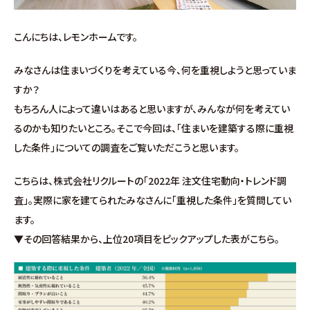
施工事例
こんにちは、レモンホームです。
お客様の声
みなさんは住まいづくりを考えている今、何を重視しようと思っていま
よくある質問（Q&A）
すか？
もちろん人によって違いはあると思いますが、みんなが何を考えてい
注文・規格住宅
るのかも知りたいところ。そこで今回は、「住まいを建築する際に重視
した条件」についての調査をご覧いただこうと思います。
∟はじめての方へ
こちらは、株式会社リクルートの「2022年 注文住宅動向・トレンド調
査」。実際に家を建てられたみなさんに「重視した条件」を質問してい
∟性能 / 高気密・高断熱
ます。
▼その回答結果から、上位20項目をピックアップした表がこちら。
∟性能 / 耐震・制震性能
∟保証・アフターフォロー