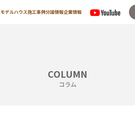
型モデルハウス
施工事例
分譲情報
企業情報
来場予約はこちら
資料請求は
COLUMN
住宅
宿泊型モデルハウス
コラム
めての方へ
∟宿泊体験予約
/ 高気密・高断熱
∟内覧予約
/ 耐震・制震性能
∟ご宿泊体験者フ