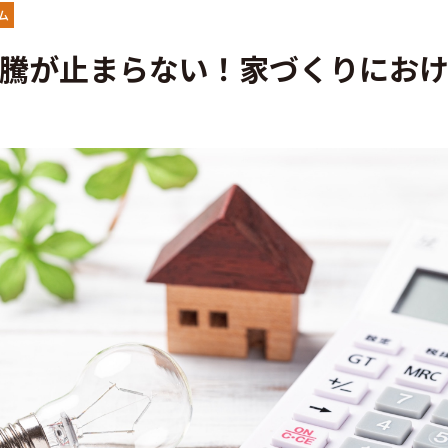
・アフターフォロー
分譲情報
ム
騰が止まらない！家づくりにお
くりの流れ
∟新規分譲住宅
設計・高性能住宅『AUCA』
∟土地分譲
設計・高断熱仕様住宅『MODERATE』
不動産管理 売買・賃
・高性能住宅『Waffle』
中古物件買取サイト