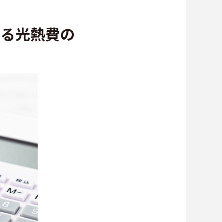
∟総合お問い合わせ
ける光熱費の
∟資料請求
∟来場予約
貸仲介