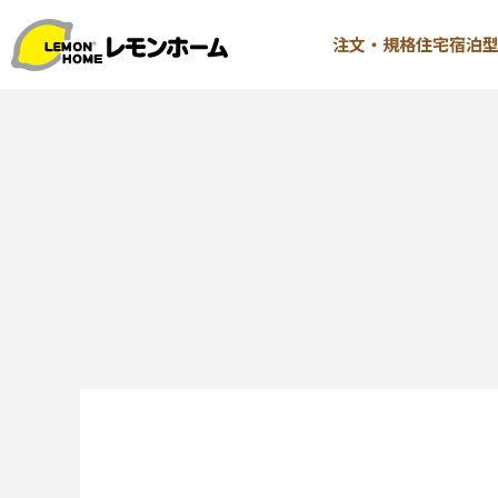
注文・規格住宅
宿泊
TOP
注文・規格
イベント情報
∟はじ
お知らせ
∟性能 
コラム
∟性能 