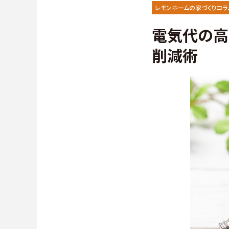
施工事例
∟保証
レモンホームの家づくりコラ
電気代の高
お客様の声
∟家づ
削減術
よくある質問（Q&A）
∟自由
∟自由
∟規格型