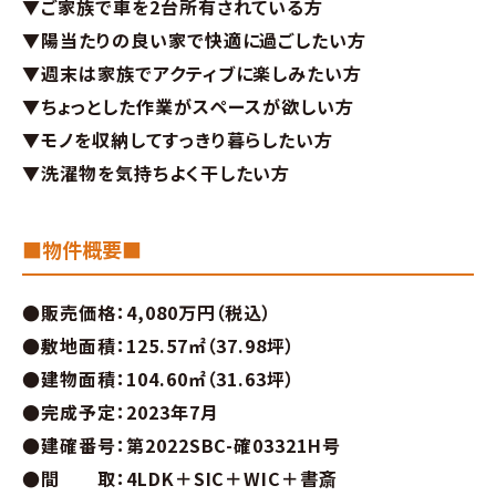
▼ご家族で車を2台所有されている方
お問い合わせ
▼陽当たりの良い家で快適に過ごしたい方
▼週末は家族でアクティブに楽しみたい方
∟総合お問い合わせ
▼ちょっとした作業がスペースが欲しい方
▼モノを収納してすっきり暮らしたい方
∟資料請求
▼洗濯物を気持ちよく干したい方
∟来場予約
■物件概要■
●販売価格：4,080万円（税込）
●敷地面積：125.57㎡（37.98坪）
●建物面積：104.60㎡（31.63坪）
●完成予定：2023年7月
●建確番号：第2022SBC-確03321H号
●間 取：4LDK＋SIC＋WIC＋書斎