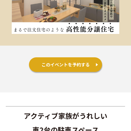
施工事例
お客様の声
よくある質問（Q&A）
注文・規格住宅
このイベントを予約する
∟はじめての方へ
∟性能 / 高気密・高断熱
∟性能 / 耐震・制震性能
アクティブ家族がうれしい
∟保証・アフターフォロー
車2台の駐車スペース