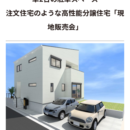
∟家づくりの流れ
注文住宅のような高性能分譲住宅「現
∟自由設計・高性能住宅『AUCA』
地販売会」
∟自由設計・高断熱仕様住宅『MODERATE』
∟規格型・高性能住宅『Waffle』
宿泊型モデルハウス
∟宿泊体験予約
∟内覧予約
∟ご宿泊体験者フォト