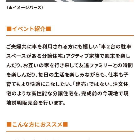
分譲情報
（▲イメージパース）
∟新規分譲住宅
■イベント紹介■
∟土地分譲
ご夫婦共に車を利用される方にも嬉しい「車２台の駐車
スペースがある分譲住宅」アクティブ家族で週末を楽し
不動産管理 売買・賃貸仲介
んだり、お互いの家を行き来して友達ファミリーとの時間
を楽しんだり、毎日の生活を楽しみながらも、仕事も子
中古物件買取サイト
育てもより快適にこなしたい。「建売」ではない、注文住
企業情報・アクセス
宅のような高性能な分譲住宅を、完成前の今現地で現
地説明販売会を行います。
∟レモンホームの取り組み
■こんな方におススメ■
∟スタッフ紹介