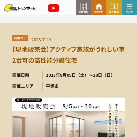
買取相談
来場予約
資料請求
MENU
来場予約はこちら
開催終了
2023.7.10
資料請求はこちら
【現地販売会】アクティブ家族がうれしい車
2台可の高性能分譲住宅
TOP
開催日時
2023年8月05日（土）～20日（日）
開催エリア
平塚市
イベント情報
お知らせ
コラム